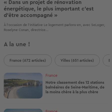
« Dans un projet de rénovation
énergétique, le plus important c'est
d'être accompagné »
À l'occasion de l'initiative Le logement parlons-en, avec SeLoger,
Roselyne Conan, directrice...
A la une !
France (672 articles)
Villes (651 articles)
B
Image
France
Notre classement des 12 stations
balnéaires de Seine-Maritime, de
la moins chère à la plus chère
Image
France