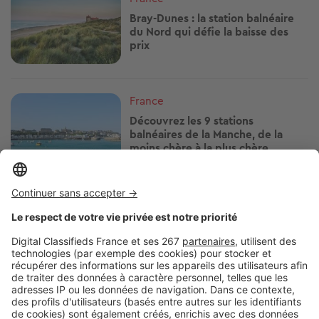
Bray-Dunes : la station balnéaire
du Nord qui défie la baisse des
prix
Image
France
Découvrez les 9 stations
balnéaires de la Manche, de la
moins chère à la plus chère
Image
France
Notre classement des 8 stations
balnéaires de Corse-du-Sud, de la
moins chère à la plus chère
Image
France