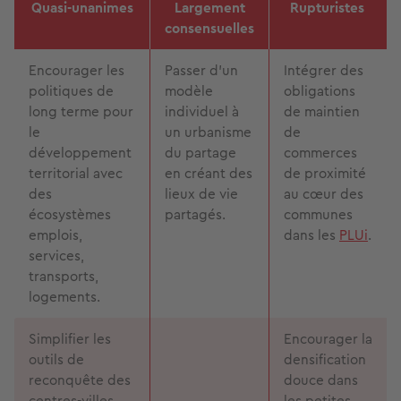
Quasi-unanimes
Largement
Rupturistes
consensuelles
Encourager les
Passer d’un
Intégrer des
politiques de
modèle
obligations
long terme pour
individuel à
de maintien
le
un urbanisme
de
développement
du partage
commerces
territorial avec
en créant des
de proximité
des
lieux de vie
au cœur des
écosystèmes
partagés.
communes
emplois,
dans les
PLUi
.
services,
transports,
logements.
Simplifier les
Encourager la
outils de
densification
reconquête des
douce dans
centres-villes
les petites