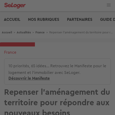
Aller
au
contenu
Edito
principal
ACCUEIL
NOS RUBRIQUES
PARTENAIRES
GUIDE 
Fil d'Ariane
Accueil
>
Actualités
>
France
>
Repenser l’aménagement du territoire pour répondre aux nouveaux besoins
France
10 priorités, 65 idées... Retrouvez le Manifeste pour le
logement et l'immobilier avec SeLoger.
Découvrir le Manifeste
Repenser l’aménagement du
territoire pour répondre aux
nouveaux besoins