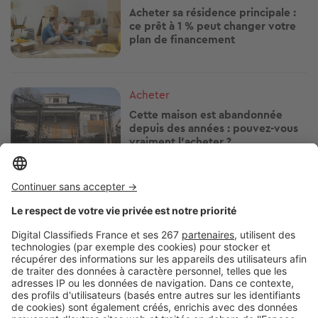
Acheter sa résidence principale :
ce prêt à 1 % peut changer votre
plan de financement
Image
Acheter
Cette maison est abandonnée
depuis des années : pouvez-vous
vraiment l’acheter ?
Image
Acheter
Prix immobiliers : les stations
thermales les plus chères et les
plus abordables
Image
Acheter