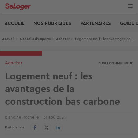
Aller
au
contenu
Edito
principal
ACCUEIL
NOS RUBRIQUES
PARTENAIRES
GUIDE 
Fil d'Ariane
Accueil
>
Conseils d'experts
>
Acheter
>
Logement neuf : les avantages de la construction bas carbone
Acheter
PUBLI-COMMUNIQUÉ
Logement neuf : les
avantages de la
construction bas carbone
Blandine Rochelle
31 aoû 2024
Partager sur