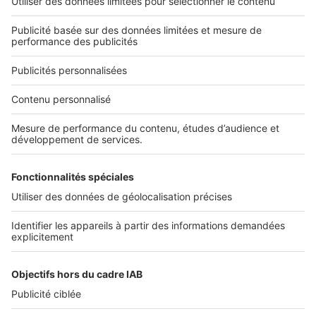
Qui sommes-nous ?
Nous contacter
Nous recrutons
NOS APPLICATIONS
Découvrez nos applications
SERVICES PRO
Tous nos services pro
Accès client
Mes annonces sur SeLoger
À DÉCOUVRIR
Annuaire des professionnels
Tout l'immobilier
Toutes les villes
Tous les départements