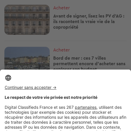
Image
Acheter
Avant de signer, lisez les PV d'AG :
ils racontent la vraie vie de la
copropriété
Image
Acheter
Bord de mer : ces 7 villes
permettent encore d'acheter sans
exploser son budget
Image
Acheter
Humidité : ces détails pendant
une visite peuvent vous éviter de
gros travaux