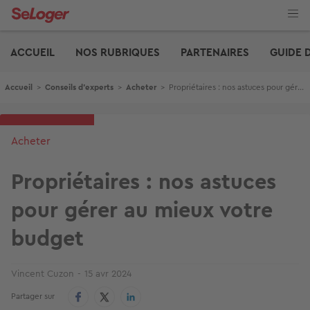
Aller
au
contenu
Edito
principal
ACCUEIL
NOS RUBRIQUES
PARTENAIRES
GUIDE 
Fil d'Ariane
Accueil
>
Conseils d'experts
>
Acheter
>
Propriétaires : nos astuces pour gérer au mieux votre budget
Acheter
Propriétaires : nos astuces
pour gérer au mieux votre
budget
Vincent Cuzon
15 avr 2024
Partager sur