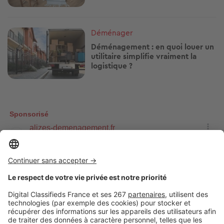
Image
Déménager
Déménagement : en quoi louer un
utilitaire simplifie vraiment la
logistique ?