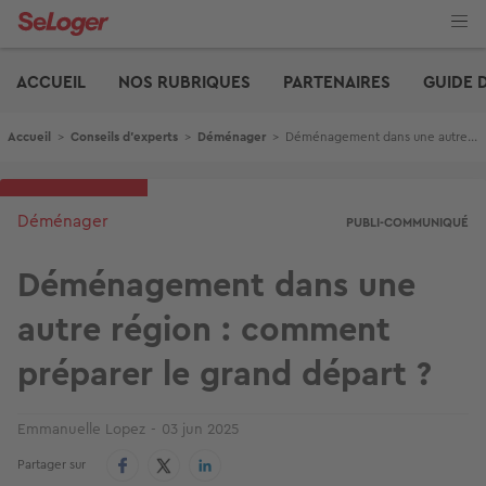
Aller
au
contenu
Edito
principal
ACCUEIL
NOS RUBRIQUES
PARTENAIRES
GUIDE 
Fil d'Ariane
Accueil
>
Conseils d'experts
>
Déménager
>
Déménagement dans une autre région : comment préparer le grand départ ?
Déménager
PUBLI-COMMUNIQUÉ
Déménagement dans une
autre région : comment
préparer le grand départ ?
Emmanuelle Lopez
03 jun 2025
Partager sur