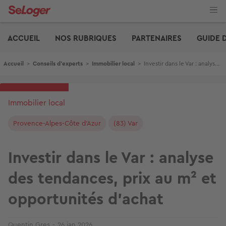
Aller
au
contenu
Edito
principal
ACCUEIL
NOS RUBRIQUES
PARTENAIRES
GUIDE 
Fil d'Ariane
Accueil
>
Conseils d'experts
>
Immobilier local
>
Investir dans le Var : analyse des tendances, prix au m² et opportunités d’achat
Immobilier local
Provence-Alpes-Côte d'Azur
(83) Var
Investir dans le Var : analyse
des tendances, prix au m² et
opportunités d’achat
Quentin Gres
26 jan 2026