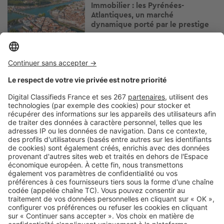
Immobilier : les Pyrénées-
Atlantiques, un marché
dynamique porté par le prestige
Image
Immobilier local
Immobilier à Biarritz et au Pays
Basque : pourquoi ce marché
reste-t-il l’un des plus convoités
de la côte atlantique ?
Image
Immobilier local
À la découverte des villes proches
de Strasbourg