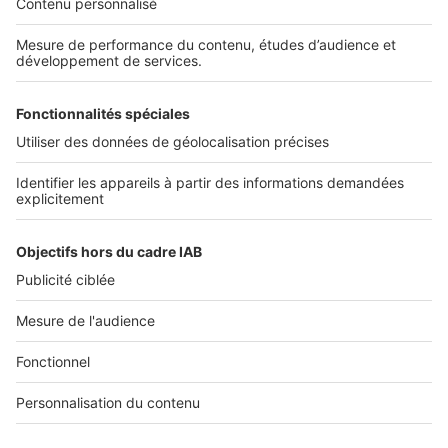
Découvrez nos applications
SERVICES PRO
Tous nos services pro
Accès client
Mes annonces sur SeLoger
À DÉCOUVRIR
Annuaire des professionnels
Tout l'immobilier
Toutes les villes
Tous les départements
Toutes les régions
SeLoger © 1992 - 2023
Annonces Immobilières