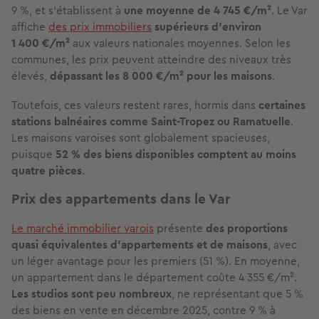
9 %, et s’établissent à
une moyenne de 4 745 €/m²
. Le Var
affiche
des prix immobiliers
supérieurs d’environ
1 400 €/m²
aux valeurs nationales moyennes. Selon les
communes, les prix peuvent atteindre des niveaux très
élevés,
dépassant les 8 000 €/m² pour les maisons
.
Toutefois, ces valeurs restent rares, hormis dans
certaines
stations balnéaires comme Saint-Tropez ou Ramatuelle
.
Les maisons varoises sont globalement spacieuses,
puisque
52 % des biens disponibles comptent au moins
quatre pièces
.
Prix des appartements dans le Var
Le marché immobilier varois
présente
des proportions
quasi équivalentes d’appartements et de maisons
, avec
un léger avantage pour les premiers (51 %). En moyenne,
un appartement dans le département coûte 4 355 €/m².
Les studios sont peu nombreux
, ne représentant que 5 %
des biens en vente en décembre 2025, contre 9 % à