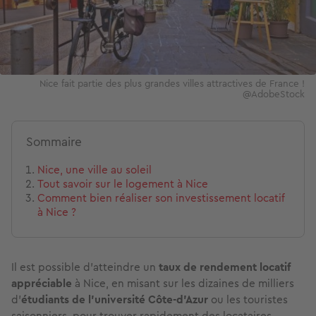
Nice fait partie des plus grandes villes attractives de France !
@AdobeStock
Sommaire
Nice, une ville au soleil
Tout savoir sur le logement à Nice
Comment bien réaliser son investissement locatif
à Nice ?
Il est possible d'atteindre un
taux de rendement locatif
appréciable
à Nice, en misant sur les dizaines de milliers
d'
étudiants de l'université Côte-d'Azur
ou les touristes
saisonniers, pour trouver rapidement des locataires.