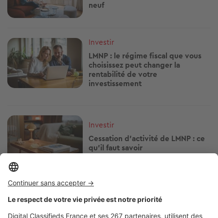
neuf
Image
Investir
LMNP : le régime fiscal que vous
choisissez peut changer la
rentabilité de votre
investissement
Image
Investir
Cessation d’activité de LMNP : ce
qu'il faut savoir
Image
Investir
Dispositif Jeanbrun : pourquoi
vous ne pourrez pas louer à votre