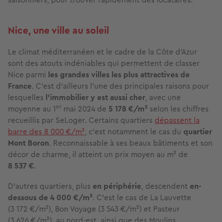
Nice, une ville au soleil
Le climat méditerranéen et le cadre de la Côte d'Azur
sont des atouts indéniables qui permettent de classer
Nice parmi
les grandes villes les plus attractives de
France
. C'est d'ailleurs l'une des principales raisons pour
lesquelles
l'immobilier y est aussi cher
, avec une
er
moyenne au 1
mai 2024 de
5 178 €/m²
selon les chiffres
recueillis par SeLoger. Certains quartiers
dépassent la
barre des 8 000 €/m²
, c’est notamment le cas du
quartier
Mont Boron
. Reconnaissable à ses beaux bâtiments et son
décor de charme, il atteint un prix moyen au m² de
8 537 €
.
D'autres quartiers, plus
en périphérie
, descendent
en-
dessous de 4 000 €/m²
. C'est le cas de La Lauvette
(3 172 €/m²), Bon Voyage (3 543 €/m²) et Pasteur
(3 626 €/m²), au nord-est, ainsi que des Moulins