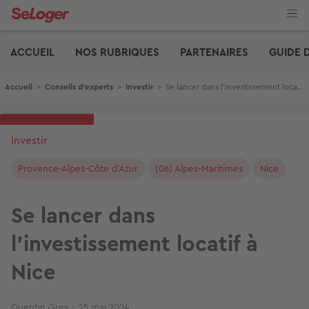
Aller
au
contenu
Edito
principal
ACCUEIL
NOS RUBRIQUES
PARTENAIRES
GUIDE 
Fil d'Ariane
Accueil
>
Conseils d'experts
>
Investir
>
Se lancer dans l'investissement locatif à Nice
Investir
Provence-Alpes-Côte d'Azur
(06) Alpes-Maritimes
Nice
Se lancer dans
l'investissement locatif à
Nice
Quentin Gres
25 mai 2024