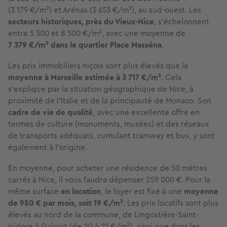
(3 179 €/m²) et Arénas (3 653 €/m²), au sud-ouest. Les
secteurs historiques, près du Vieux-Nice
, s'échelonnent
entre 5 500 et 8 500 €/m², avec une moyenne de
7 379 €/m² dans le quartier Place Masséna
.
Les prix immobiliers niçois sont plus élevés que la
moyenne à Marseille estimée à 3 717 €/m²
. Cela
s'explique par la situation géographique de Nice, à
proximité de l'Italie et de la principauté de Monaco. Son
cadre de vie de qualité
, avec une excellente offre en
termes de culture (monuments, musées) et des réseaux
de transports adéquats, cumulant tramway et bus, y sont
également à l’origine.
En moyenne, pour acheter une résidence de 50 mètres
carrés à Nice, il vous faudra dépenser 259 000 €. Pour la
même surface
en location
, le loyer est fixé à une
moyenne
de 950 € par mois, soit 19 €/m²
. Les prix locatifs sont plus
élevés au nord de la commune, de Lingostière-Saint-
2
Isidore à Gairaut (de 20 à 21 €/m
), ainsi que dans les