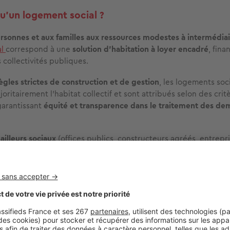
u’un logement social ?
rsonnes et aux familles aux ressources modestes à intermédiai
al
correspond à une
solution d’habitation à loyer encadré
, fina
s collectivités publiques.
ègles strictes de construction et de gestion
, les logements soc
ritairement l’habitat collectif
et sont attribués selon des crit
garantissant
équité et transparence
dans le traitement des de
ailleurs sociaux
(offices publics, constructeurs agréés, entrepri
), le parc social a pour mission de
participer à la mise en œuvr
e
garantir un habitat décent
,
sous conditions de ressources.
er
janvier 2025, la France compte environ 5,4 millions de logem
tifs sociaux. En parallèle, plus de 2,6 millions de demandes son