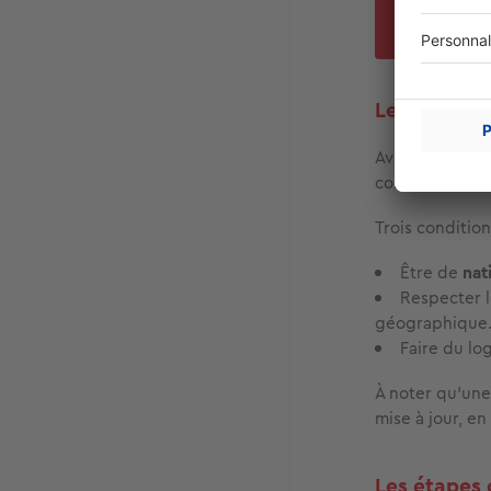
prio
Les conditi
Avant même de 
convient de
vé
Trois condition
Être de
nat
Respecter 
géographique
Faire du l
À noter qu’une 
mise à jour, e
Les étapes 