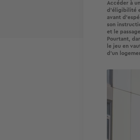
Accéder à un
d’éligibilit
avant d’espé
son instruct
et le passag
Pourtant, da
le jeu en vau
d’un logemen
Image