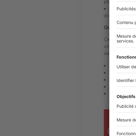
plafonds HLM, 
PLI (Prêt lo
disposant de r
Quels sont le
Certaines situ
une attribution
dans l’attribu
les person
les
victime
les person
les ménage
les personn
Le d
logé
déci