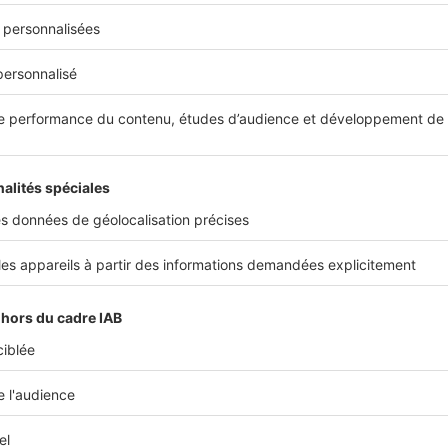
sans permettre un accès facile au parc privé.
catif intermédiaire)
qui, à l’instar du PLS, est attribué aux pers
evenus intermédiaires.
s publics prioritaires ?
ations peuvent
accélérer le traitement du dossier
, sans pour au
 immédiate. À ce titre, le législateur identifie plusieurs publics 
tion des logements sociaux :
nes
mal logées ou
sans logement
,
s de violences
, notamment conjugales,
nes en
situation de handicap
,
s en
grande précarité
,
es reconnues au titre du
DALO.
roit au logement opposable (DALO) permet aux personnes mal
es de saisir l’État, si leur demande reste sans réponse. En cas 
sion favorable, une solution de logement doit être proposée e