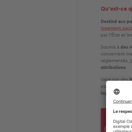
Qu’est-ce q
Destiné aux pe
logement soci
par l’État et le
Soumis à
des r
concernent majo
réglementés, 
attributions
.
Géré par des
b
pour l’habitat…
logement
et d
Au 1
loca