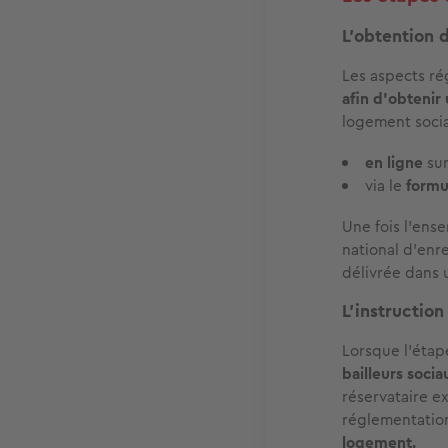
L’obtention 
Les aspects ré
afin d’obteni
logement socia
en ligne
su
via le
formu
Une fois l’ense
national d’enr
délivrée
dans 
L’instruction
Lorsque l’éta
bailleurs socia
réservataire e
réglementation
logement.