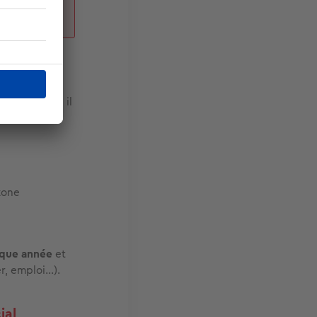
ment social, il
 zone
haque année
et
r, emploi…).
ial