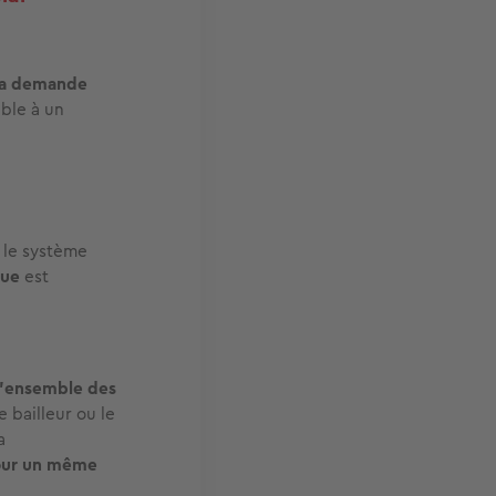
 sa demande
ble à un
s le système
que
est
 l’ensemble des
 bailleur ou le
a
pour un même