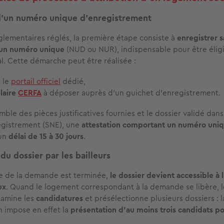
d’un numéro unique d’enregistrement
glementaires réglés, la première étape consiste à
enregistrer
r un numéro unique
(NUD ou NUR), indispensable pour être éligi
l. Cette démarche peut être réalisée :
r le
portail officiel
dédié,
laire
CERFA
à déposer auprès d’un guichet d’enregistrement.
mble des pièces justificatives fournies et le dossier validé dan
egistrement (SNE), une
attestation comportant un numéro uni
un
délai de 15 à 30 jours
.
 du dossier par les bailleurs
pe de la demande est terminée,
le dossier devient accessible à
ux
. Quand le logement correspondant à la demande se libère, le
xamine les
candidatures
et présélectionne plusieurs dossiers : l
 impose en effet la
présentation d’au moins trois candidats 