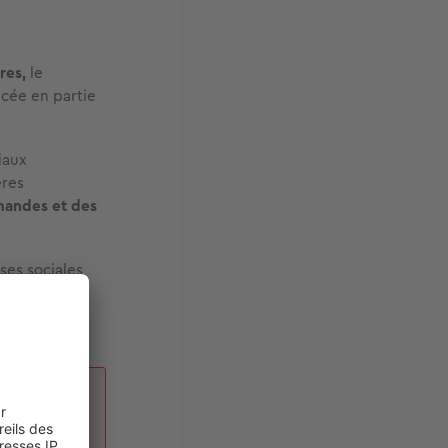
res,
le
ncée en partie
iaux
ères
mandes et des
ses sociales
e du droit au
ents
t en