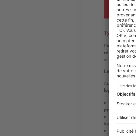
atte
(Min
Typologies 
L’
accès au log
réglementaire
actuelles ou l
Les principa
Au niveau des 
logement soci
PLAI (Prêt l
précarité
.
PLUS (Prêt l
loyer modéré).
PLS (Prêt lo