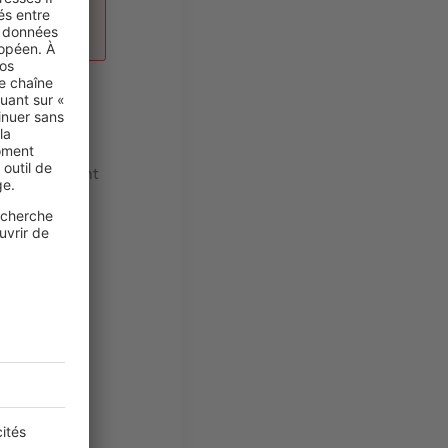
itères
ns de logement
rie de
e
grande
bitations à
assant les