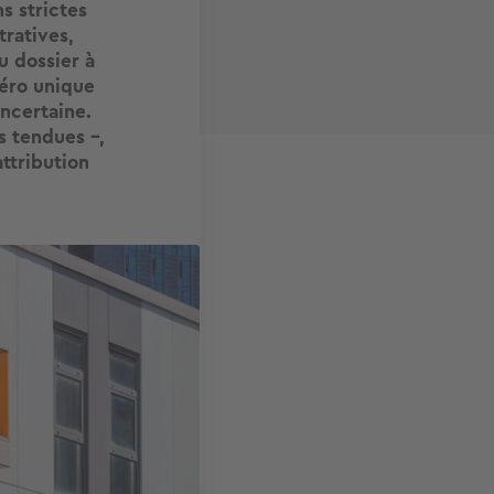
s strictes
tratives,
u dossier à
méro unique
incertaine.
s tendues –,
attribution