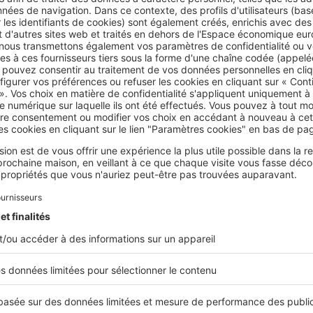
nte, ce qui illustre le déséquilibre entre l’offre et la demande
istère de la Transition écologique).
de logements sociaux et profils prioritaires
ement du parc social
prend notamment en compte
plusieurs cr
s
, comme les ressources, la composition familiale, les conditio
a mobilité géographique.
les catégories de logements sociaux
ressources, les
plafonds réglementaires
varient selon la
catégo
al
et le
type de financement
associé :
ocatif aidé d’intégration)
, destiné aux ménages en situation d
ocatif à usage social)
, correspondant à la majorité des HLM (ha
catif social)
,
pour les ménages aux revenus intermédiaires dép