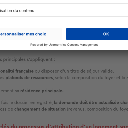
rité.
ons d’accès au logement social
constituer son dossier locatif et de faire la demande d’un loge
rifier les conditions d’accès et son éligibilité
.
s principales s’appliquent :
ionalité française
ou disposer d’un titre de séjour valide.
les
plafonds de ressources
, selon la composition du foyer et la
.
ogement sa
résidence principale.
fois le dossier enregistré,
la demande doit être actualisée c
n cas de
changement de situation
(revenus, composition du foye
clés du processus d’attribution d’un logement soc