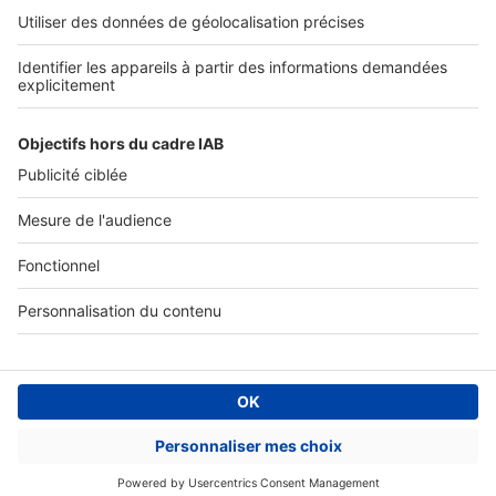
Tous nos services pro
Accès client
Mes annonces sur SeLoger
À DÉCOUVRIR
Annuaire des professionnels
Tout l'immobilier
Toutes les villes
Tous les départements
Toutes les régions
SeLoger © 1992 - 2023
Annonces Immobilières
Paramétrer mes cookies
Conditions Générales d'Utilisation
Politique Générale de Protection des Données
Fonctionnement de notre site