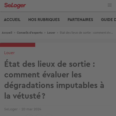
Aller
au
contenu
Edito
principal
ACCUEIL
NOS RUBRIQUES
PARTENAIRES
GUIDE 
Fil d'Ariane
Accueil
>
Conseils d'experts
>
Louer
>
État des lieux de sortie : comment évaluer les dégradations imputables à la vétusté ?
Louer
État des lieux de sortie :
comment évaluer les
dégradations imputables à
la vétusté ?
SeLoger
20 mar 2024