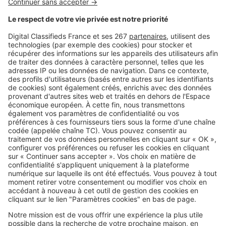
Image
Louer
Volet roulant en panne : locataire
ou propriétaire, à qui revient la
facture ?
Image
Louer
Logement social : pourquoi le
système HLM est sous pression
SeLoger c'est aussi