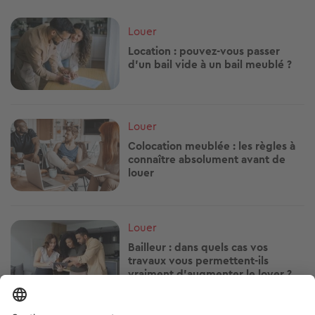
Image
Louer
Location : pouvez-vous passer
d’un bail vide à un bail meublé ?
Image
Louer
Colocation meublée : les règles à
connaître absolument avant de
louer
Image
Louer
Bailleur : dans quels cas vos
travaux vous permettent-ils
vraiment d’augmenter le loyer ?