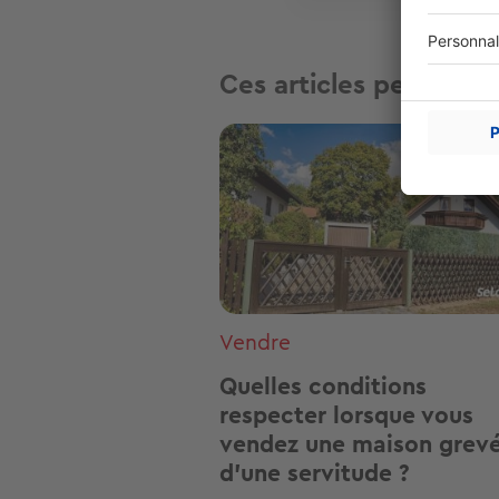
Ces articles peuvent v
Image
Vendre
Quelles conditions
respecter lorsque vous
vendez une maison grev
d’une servitude ?