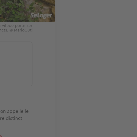
ervitude porte sur
incts. © MarioGuti
’on appelle le
re distinct