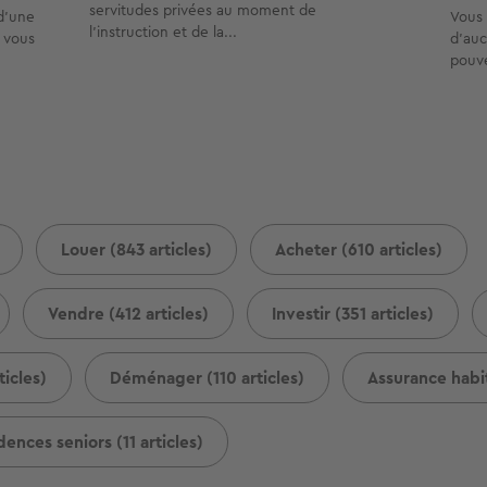
servitudes privées au moment de
d’une
Vous 
l’instruction et de la...
i vous
d’auc
pouve
Louer (843 articles)
Acheter (610 articles)
Vendre (412 articles)
Investir (351 articles)
icles)
Déménager (110 articles)
Assurance habit
dences seniors (11 articles)