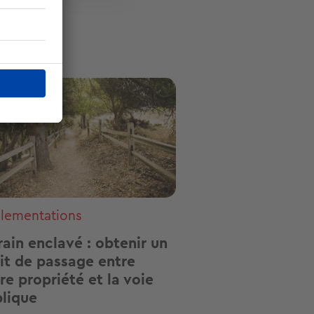
ge
lementations
rain enclavé : obtenir un
it de passage entre
re propriété et la voie
lique