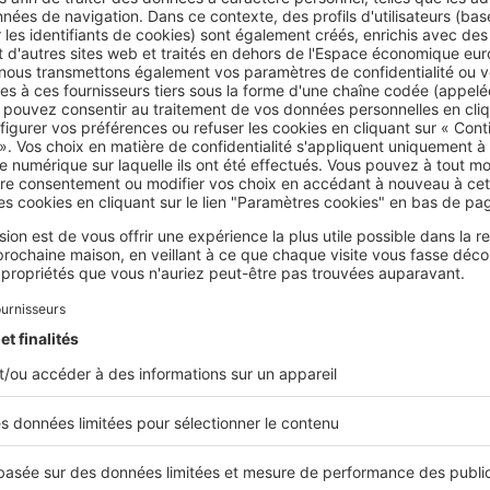
itude. Seul le propriétaire peut le faire. Toutefois, l’institution
itude ne peut en aucun cas porter atteinte aux droits de jouis
ocataire prévus dans le bail.
 peuvent-être concernés par un droit de passage
 les biens soient bâtis ou non, contigus ou non, l’essentiel es
e sur deux biens distincts
, détenus par des propriétaires distinc
bles concernés par la servitude appartiennent au même propri
 d’aucune utilité. C’est au propriétaire de gérer ses différents
chez qu’il est possible de prévoir dans la convention qui établi
d’une prestation accessoire par le propriétaire du fonds servant
gé que l’obligation de curage d’un canal peut être un accessoir
ourniture d’eau. La
servitude doit être utile à un fonds
. Elle doi
ds dominant. C’est une condition essentielle à son existence et
le rappelle régulièrement.