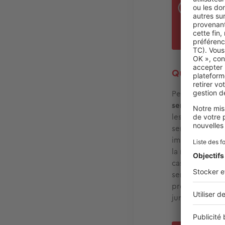
serv
serv
du l
Quels biens
Peu importe que
servitude port
les deux immeu
servitude n’est
immobiliers. Sa
la réalisation 
cassation a ju
servitude de f
profiter au fon
jurisprudence 