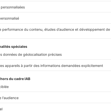
FÉRENCES JURIDIQUES
rticles 637 et suivants du code civil
ass, 3e civ., 24 mai 2000, n°97-22.255
ass, 3e civ., 27 juin 2001, n°98-15.216
Cet article vous a été utile ?
Partager sur
Plus de conseils
servitude de passage
voisin