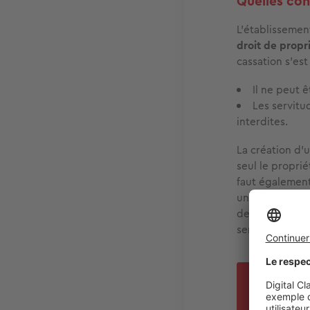
Quelles con
L’établissemen
droit de propr
cassation s’es
Il ne peut 
Les servitu
interdites.
La création d’
seul le proprié
faut également
un contrat val
des époux, sac
servitude, au 
BO
Lors