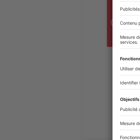
RÉ
A
C
C