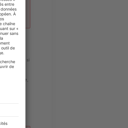
 d’une
sance
?
t que la
ts. En effet, si
étaire, la
 biens
t la servitude,
. La Cour de
e à une
t, en effet,
 la