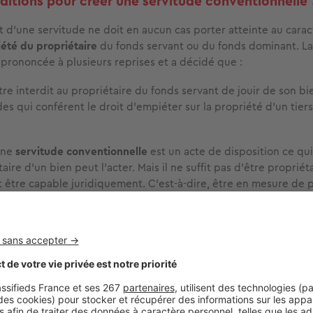
ditions pour créer une servitude conventionnelle 
t d’une servitude ne doit en aucun cas porter atteinte au cara
iété du propriétaire
du fonds servant ou du fonds dominant. L
t prononcée à plusieurs reprises et a décidé que :
être interdit au propriétaire du fonds servant de jouir de son bi
des qui conférent le droit d’empiéter sur la propriété d’un tier
une
servitude conventionnelle
est un acte de disposition ce qui
taire d’un bien peut l’acter. Mais il ne suffit pas d’être propriéta
 être capable juridiquement. C'est-à-dire, être en mesure de 
ablement. Attention, dans le cadre de
propriétaires multiples
e
hez que l’accord des deux époux est nécessaire à la création 
même titre que la vente de la
résidence principale
des époux.
N À SAVOIR
que le bien est loué, il n’appartient pas au locataire de concé