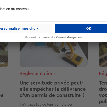
ous intéresser
Image
Ima
Réglementations
Rég
Une servitude privée peut-
Ter
elle empêcher la délivrance
dro
ée
d'un permis de construire ?
vot
pub
Il n’y a pas lieu de tenir compte des