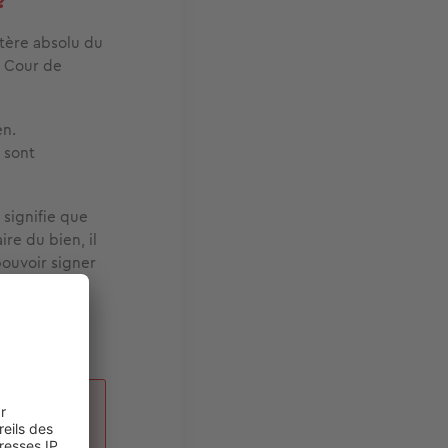
?
ctère absolu du
a Cour de
en.
s sont
 signifie que
ire du bien, il
pouvoir signer
t notamment
d’une
der une