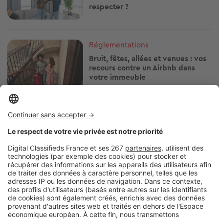
respecter ?
Image
Réglementations
Bruit, fêtes, allées et venues : vos
recours contre un Airbnb dans
votre immeuble
Image
Réglementations
Arrosage, piscine, lavage de
voiture : quelles restrictions d'eau
près de chez vous ?
Image
Réglementations
Vous plantez une haie ? Ces
essences peuvent vous éviter
bien des problèmes avec le