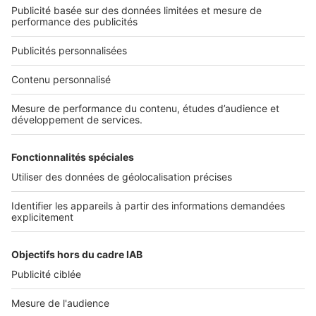
Qui sommes-nous ?
Nous contacter
Nous recrutons
NOS APPLICATIONS
Découvrez nos applications
SERVICES PRO
Tous nos services pro
Accès client
Mes annonces sur SeLoger
À DÉCOUVRIR
Annuaire des professionnels
Tout l'immobilier
Toutes les villes
Tous les départements
Toutes les régions