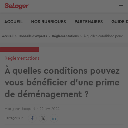
Aller
au
contenu
Edito
principal
ACCUEIL
NOS RUBRIQUES
PARTENAIRES
GUIDE 
Fil d'Ariane
Accueil
>
Conseils d'experts
>
Réglementations
>
À quelles conditions pouvez vous bénéficier d’une prime de déménagement ?
Réglementations
À quelles conditions pouvez
vous bénéficier d’une prime
de déménagement ?
Morgane Jacquet
22 fév 2024
Partager sur