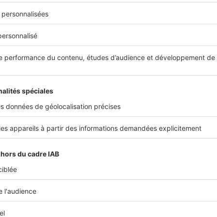
urvivant bénéficie d’un droit au logement qui lui permet de res
ns les lieux avec tout le mobilier durant 12 mois.
utions pour protéger son conjoint en cas de décès
stinguer trois cas dans lesquels il est préférable de prendre s
son conjoint
en amont :
membres du couple n’est pas propriétaire du logement : dans ce
de droit au logement, la maison tombera dans la succession et
s héritiers.
conjoints ou les deux ont des enfants d’une précédente union : 
 l'époux décédé obtiendront chacun la part du logement qui leu
vivant n'aura plus la propriété exclusive du logement ;
 n’a pas d’enfant en commun : dans ce cas encore, les héritiers 
 frères et sœurs, neveux et nièces selon les cas) obtiendront le
nt qu'héritage.
s trois cas de figure, les époux auront tout intérêt à opter pou