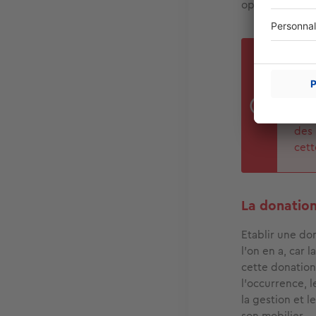
options suivan
CO
Si v
chez
mati
des 
cet
La donation
Etablir une don
l’on en a, car l
cette donation
l’occurrence, l
la gestion et l
son mobilier.