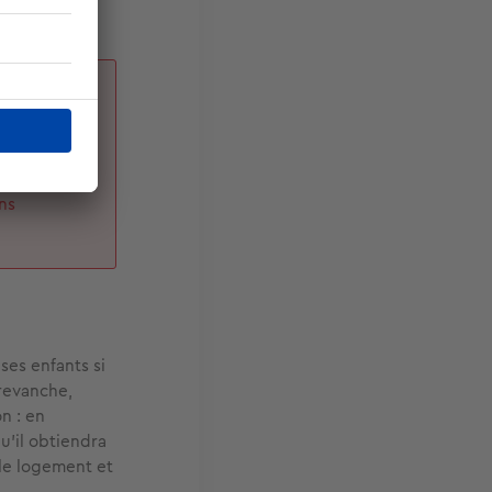
-vous
 en
ssance
ns
ses enfants si
 revanche,
n : en
qu’il obtiendra
t le logement et