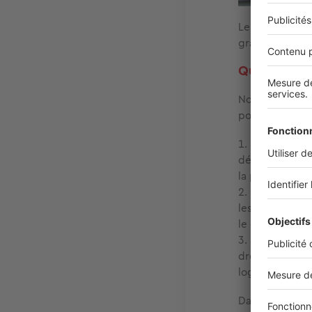
Le coinjoint s
gratuitement da
Quelles sol
Nous devons di
pour
protéger 
Si l’un des 
délai d’un an 
la propriété de
Si l’un des 
les enfants de
le conjoint sur
Si le couple
droit (parents,
logement en ta
Dans l’un de ce