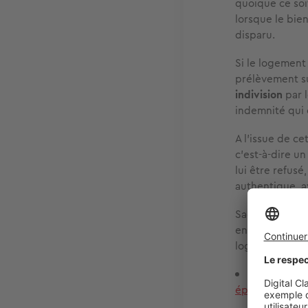
quoique ce soit
lorsque le bie
disparu.
Si le logement 
prélèvement su
indivision
par l
indemnité qui 
A l’issue de c
c’est-à-dire u
lui être refusé
authentique, a
Sachez que tou
enfants commun
logement.
Lire aussi
:
époux(se) ?