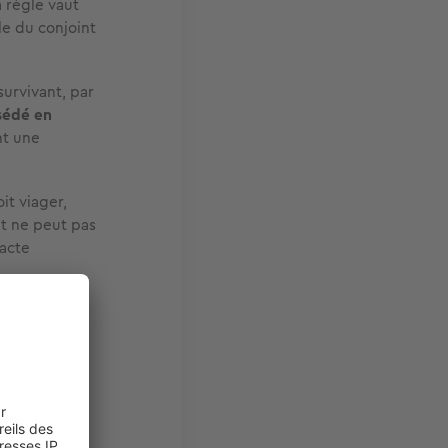
a règle vaut
e du conjoint
survivant, par
sédé en
nt une
it viager,
it ne peut pas
 acte
ple a des
taires du
votre