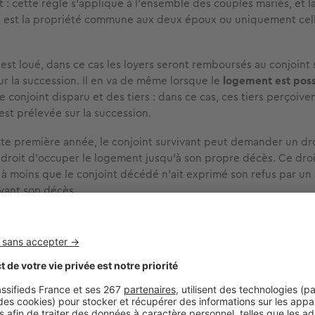
 : cette règle s’applique à l’ensemble des couples mariés, et l
n est la propriété commune aux deux époux ou uniquement cell
est loué, dans ce cas les loyers seront remboursés au conjoint 
r la succession. Il en va de même lorsque le
logement est pos
e conjoint disparu et des tiers : dans ce cas, ces tiers perçoive
est prélevée sur la succession.
ette première année, le conjoint survivant peut demander un dro
n droit d’occuper le logement jusqu’à son propre décès. Ce dro
, à moins que le conjoint décédé n’ait exprimé son refus par un
vant son décès.
t se passe aussi simplement que cela dans la mesure où le cou
s et si les deux membres du couple étaient tous deux proprié
Vous êtes marié(e) et achetez un bien, quels sont les droits de 