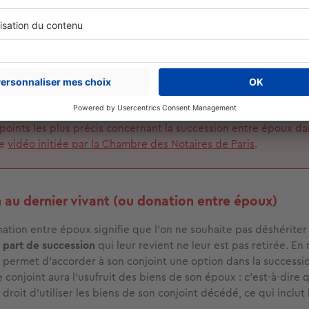
tes, afin de
protéger leur conjoint
en cas de décès.
NSEIL SELOGER
ous souhaitez des informations adaptées à votre profil, rendez
 un notaire qui saura vous orienter en fonction de vos souhaits
ère de succession. En attendant, vous pouvez prendre connai
points les plus précis concernant la succession entre époux da
te
vidéo initiée par la Chambre des Notaires de Paris
.
 au dernier vivant (ou donation entre époux)
ation entre époux signifie que l’on ne souhaite pas déshériter 
a
part de succession
qui leur revient ne leur est pas retirée. En
 permet d’accorder à son conjoint une option dans la successio
e conjoint aura l’usufruit des biens de son époux : c’est-à-dire 
e droit d’utiliser les biens de son conjoint décédé, ce qui inclu