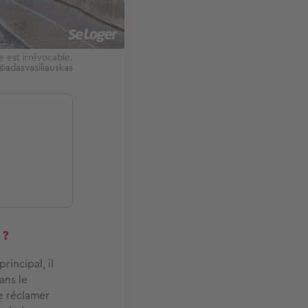
e est irrévocable.
©adasvasiliauskas
 ?
rincipal, il
ans le
de réclamer