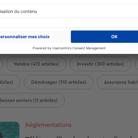
Louer (843 articles)
Acheter (609 articles)
Vendre (412 articles)
Investir (350 articles)
icles)
Déménager (110 articles)
Assurance habit
dences seniors (11 articles)
Réglementations