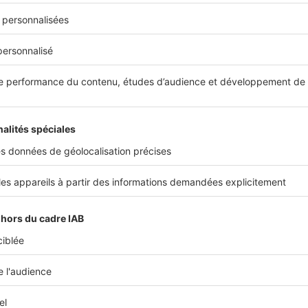
ous intéresser
n
és à