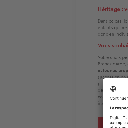
Héritage : 
Dans ce cas, le
enfants qui ne
donc en indivis
Vous souhai
Votre choix pe
Prenez garde, 
et les nus pro
succession en 
principe, chaq
de refus d’un i
contraindre en
instance par le
RÉ