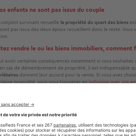
vos enfants ne sont pas issus du couple
 conjoint survivant recueille
la propriété du quart des biens
exi
 sont pas issus des deux époux recueillent donc le reste. Vous 
ion.
tez vendre le ou les biens immobiliers, comment f
ut avoir certaines conséquences notamment si vous souhaitez v
en cas de démembrement de propriété, il est indispensable qu
priétaires
donnent leur accord pour la vente. Si vous avez choisi
pleine propriété, vous vous trouverez en
indivision avec vos en
ue indivisaire doit donner son accord pour vendre le bien. Ce
ndivisaire, les titulaires d’au moins deux tiers des droits indivis
 prenant contact avec un notaire puis en saisissant le tribunal
 biais d’un avocat.
FÉRENCES JURIDIQUES