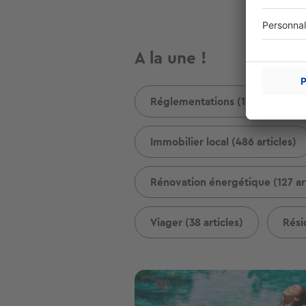
A la une !
Réglementations (1105 articles)
Immobilier local (486 articles)
Rénovation énergétique (127 art
Viager (38 articles)
Rési
Image