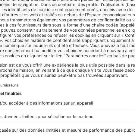
rticle 757 du code civil
rticle 815-5-1 du code civil.
Cet article vous a été utile ?
Partager sur
Plus de conseils
heritage
droit de succession