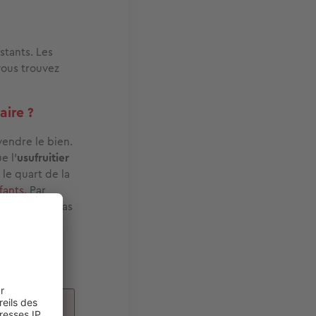
stants. Les
vous trouvez
aire ?
endre le bien.
e l’
usufruitier
 le quart de la
fants
. Par
pendant, en cas
 peuvent l’y
 de grande