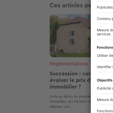
Ces articles peuvent v
Image
Réglementations
Succession : comment
évaluer le prix d'un bien
immobilier ?
Suite au décès du propriétaire d'un bie
immobilier, ses héritiers vont être amen
déposer une...