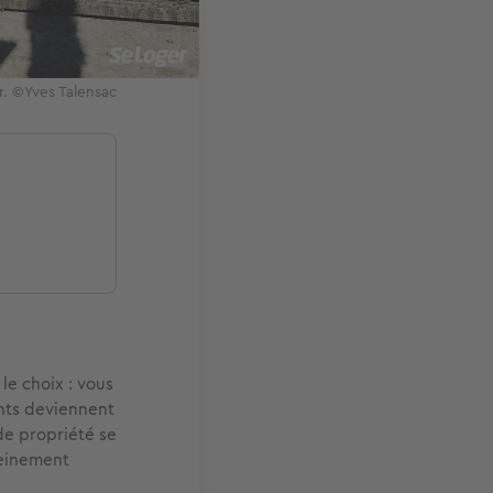
r. ©Yves Talensac
le choix : vous
ants deviennent
de propriété se
leinement