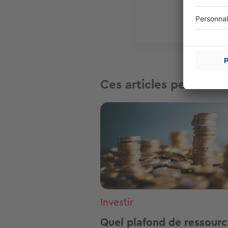
Plu
Ces articles peuvent v
Image
Investir
Quel plafond de ressour