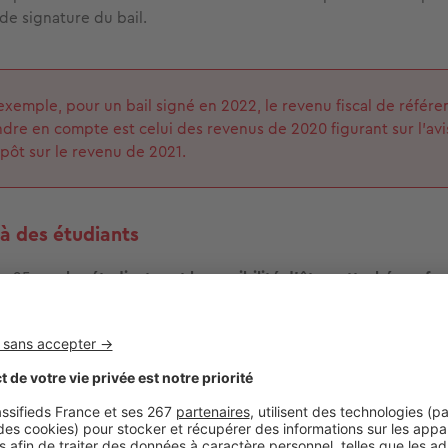
e de signature du bail.
exemple, pour un bail signé en 2022, le revenu fiscal de référe
dre en compte est celui des revenus de 2020 figurant sur l'avi
pôt sur le revenu de 2021.
 à des étudiants
de 25 ans,
les étudiants ont la possibilité d’être rattachés au foy
t d’être comptés comme enfants à charge. A noter que la majo
ial n’est pas cumulable avec le versement d’une pension alimen
tat a précisé les modalités d’appréciation des ressources lorsq
n enfant rattaché fiscalement au foyer fiscal de ses parents. Le
mpte s'entendent des
seuls revenus de l’étudiant sans tenir 
arents
ou des autres membres du foyer fiscal.