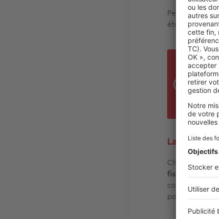
Peu importe à 
étudiant.
Le p
copi
une 
ress
La colocati
Chaque colocat
fiscaux séparé
comparer aux p
pour personne