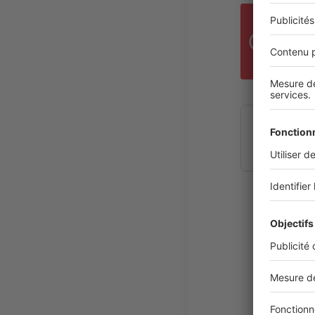
B
Réalisez