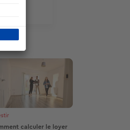
eur
ge
stir
ment calculer le loyer