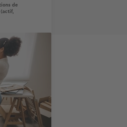
tions de
(actif,