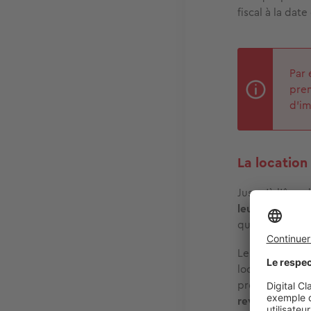
fiscal à la dat
Par 
pren
d'im
La location
Jusqu’à l’âge 
leurs parents
e
quotient famil
Le conseil d’E
locataire est u
prendre en co
revenus des p