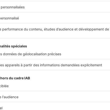
OI-IR-RICI-230-40-10
BOI-BAREME-000017 du 19/05/2022
 votre simulation Loi Pinel
Démarrer la si
Cet article vous a été utile ?
Partager sur