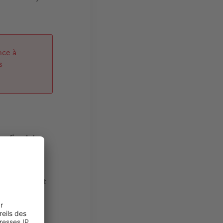
nce à
s
er fiscal de
ration du
taire.
ue le candidat
s revenus à
compte des