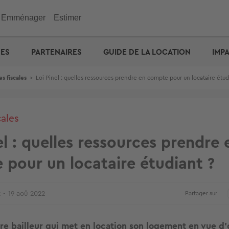
Emménager
Estimer
immobilier
Investir
Outils
Outils
Outils
UES
PARTENAIRES
GUIDE DE LA LOCATION
IMP
ENGIE : déménagez facil
emporaire
e maison
n appartement
de vacances
eurs
 maison
 immobilière
cité d'emprunt
Checklist de l'acheteur
Estimation prix des loyers
Calculez votre prêt � tau
Calculez vos mensualités
Estimation maison
& Commerces
s fiscales
>
Loi Pinel : quelles ressources prendre en compte pour un locataire étud
otre prêt � taux zéro
Défiscalisation
Check-lists location
Dossier Loi Pinel
Estimez vos frais de notai
Estimation appartement
biens vendus
Choisir un agent
Dossier de location
Simulateur de financemen
e : capacité d'emprunt
Votre crédit : comparez le
Propriétaire ? Déposez vo
annonce
cales
el : quelles ressources prendre 
pour un locataire étudiant ?
t
19 aoû 2022
Partager sur
ire bailleur qui met en location son logement en vue d