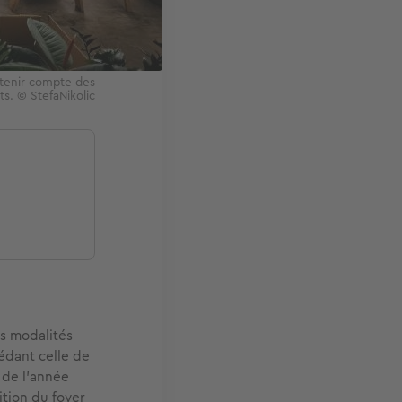
 tenir compte des
s. © StefaNikolic
s modalités
cédant celle de
 de l’année
ition du foyer