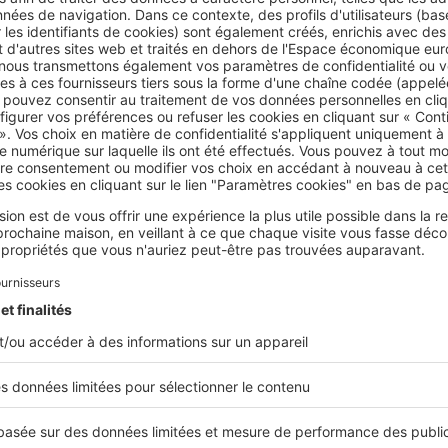
cet égard que les parents soient garants ou «
caution
» pour le
ropriétaire bailleur doit se procurer deux justificatifs : d’une p
e de l’avis d'imposition ou non imposition des parents et d’aut
déclaration sur l'honneur mentionnant le montant des éventue
ources de l’étudiant.
on d’étudiants
aire étudiant étant cotitulaire du bail de location,
ils forment 
s
. Le bailleur doit apprécier les ressources de chacun des coloc
lafonds des loyers pour une personne célibataire, majoré éve
 à charge.