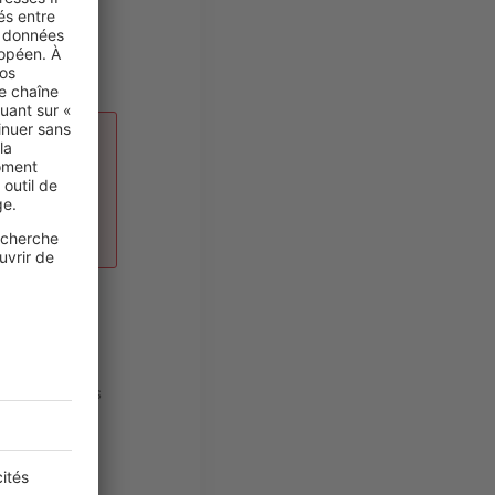
ur enfant
art, une
re part,
lles
des foyers
ataires et les
ntuellement