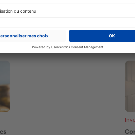
s de conseils
loi pinel
investissement locatif
baill
ous intéresser
Ima
Inve
ces
Com