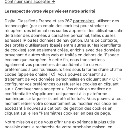
Image
Réglementations
Arrosage, piscine, lavage de
voiture : quelles restrictions d'eau
près de chez vous ?
Image
Réglementations
Vous plantez une haie ? Ces
essences peuvent vous éviter
bien des problèmes avec le
voisinage
SeLoger c'est aussi