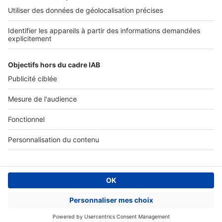
Tous nos services pro
Accès client
Mes annonces sur SeLoger
À DÉCOUVRIR
Annuaire des professionnels
Tout l'immobilier
Toutes les villes
Tous les départements
Toutes les régions
SeLoger © 1992 - 2023
Annonces Immobilières
Paramétrer mes cookies
Conditions Générales d'Utilisation
Politique Générale de Protection des Données
Fonctionnement de notre site