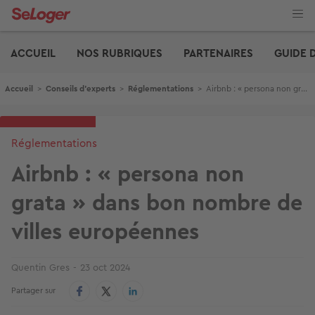
Aller
au
contenu
Edito
principal
ACCUEIL
NOS RUBRIQUES
PARTENAIRES
GUIDE 
Fil d'Ariane
Accueil
>
Conseils d'experts
>
Réglementations
>
Airbnb : « persona non grata » dans bon nombre de villes européennes
Réglementations
Airbnb : « persona non
grata » dans bon nombre de
villes européennes
Quentin Gres
23 oct 2024
Partager sur