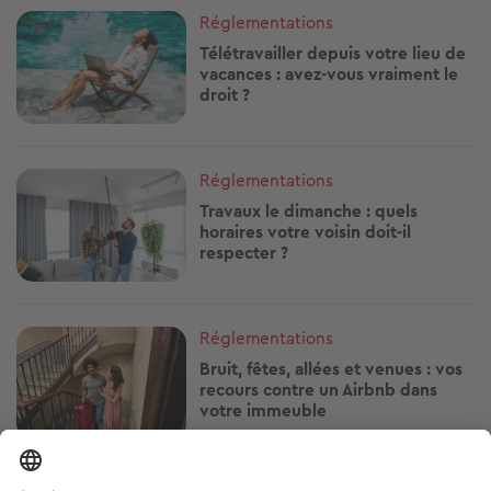
Image
Réglementations
Télétravailler depuis votre lieu de
vacances : avez-vous vraiment le
droit ?
Image
Réglementations
Travaux le dimanche : quels
horaires votre voisin doit-il
respecter ?
Image
Réglementations
Bruit, fêtes, allées et venues : vos
recours contre un Airbnb dans
votre immeuble