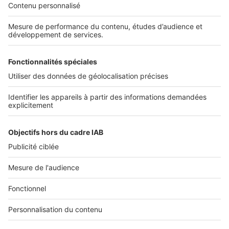
Découvrez nos applications
SERVICES PRO
Tous nos services pro
Accès client
Mes annonces sur SeLoger
À DÉCOUVRIR
Annuaire des professionnels
Tout l'immobilier
Toutes les villes
Tous les départements
Toutes les régions
SeLoger © 1992 - 2023
Annonces Immobilières