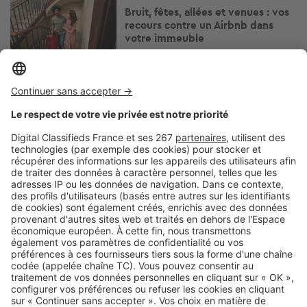
Bruit, fêtes, allées et venues : vos
recours contre un Airbnb dans
votre immeuble
Image
Réglementations
Arrosage, piscine, lavage de
voiture : quelles restrictions d'eau
près de chez vous ?
Image
Réglementations
Vous plantez une haie ? Ces
essences peuvent vous éviter
bien des problèmes avec le
voisinage