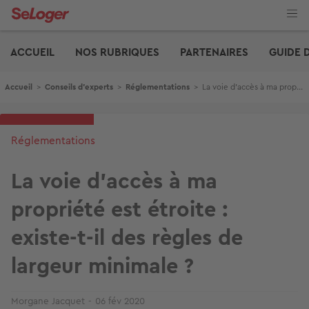
Aller
au
contenu
Edito
principal
ACCUEIL
NOS RUBRIQUES
PARTENAIRES
GUIDE 
Fil d'Ariane
Accueil
>
Conseils d'experts
>
Réglementations
>
La voie d’accès à ma propriété est étroite : existe-t-il des règles de largeur minimale ?
Réglementations
La voie d’accès à ma
propriété est étroite :
existe-t-il des règles de
largeur minimale ?
Morgane Jacquet
06 fév 2020