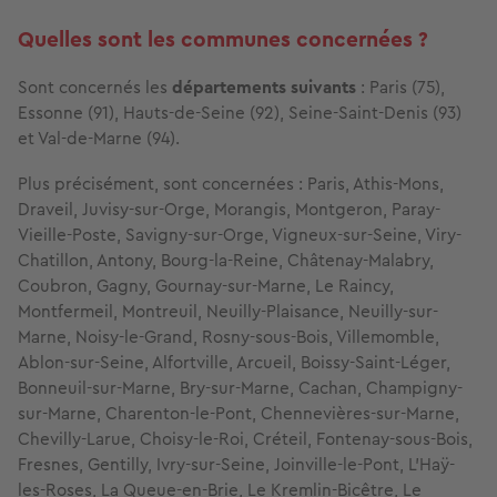
Quelles sont les communes concernées ?
Sont concernés les
départements suivants
: Paris (75),
Essonne (91), Hauts-de-Seine (92), Seine-Saint-Denis (93)
et Val-de-Marne (94).
Plus précisément, sont concernées : Paris, Athis-Mons,
Draveil, Juvisy-sur-Orge, Morangis, Montgeron, Paray-
Vieille-Poste, Savigny-sur-Orge, Vigneux-sur-Seine, Viry-
Chatillon, Antony, Bourg-la-Reine, Châtenay-Malabry,
Coubron, Gagny, Gournay-sur-Marne, Le Raincy,
Montfermeil, Montreuil, Neuilly-Plaisance, Neuilly-sur-
Marne, Noisy-le-Grand, Rosny-sous-Bois, Villemomble,
Ablon-sur-Seine, Alfortville, Arcueil, Boissy-Saint-Léger,
Bonneuil-sur-Marne, Bry-sur-Marne, Cachan, Champigny-
sur-Marne, Charenton-le-Pont, Chennevières-sur-Marne,
Chevilly-Larue, Choisy-le-Roi, Créteil, Fontenay-sous-Bois,
Fresnes, Gentilly, Ivry-sur-Seine, Joinville-le-Pont, L’Haÿ-
les-Roses, La Queue-en-Brie, Le Kremlin-Bicêtre, Le