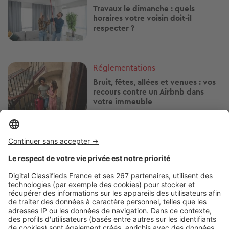
Travaux le dimanche : quels
horaires votre voisin doit-il
respecter ?
Image
Réglementations
Bruit, fêtes, allées et venues : vos
recours contre un Airbnb dans
votre immeuble
Image
Réglementations
Arrosage, piscine, lavage de
voiture : quelles restrictions d'eau
près de chez vous ?
Image
Réglementations
Vous plantez une haie ? Ces