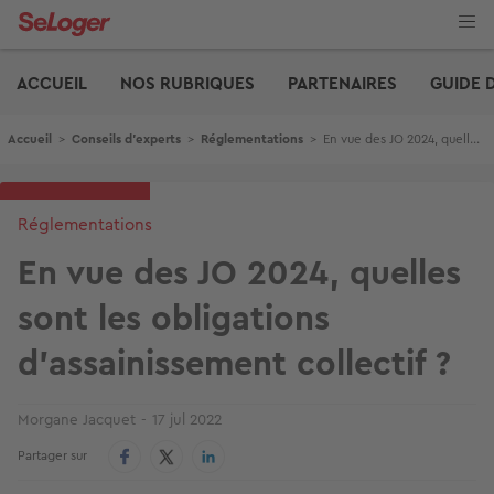
Aller
au
contenu
Edito
principal
ACCUEIL
NOS RUBRIQUES
PARTENAIRES
GUIDE 
Fil d'Ariane
Accueil
>
Conseils d'experts
>
Réglementations
>
En vue des JO 2024, quelles sont les obligations d'assainissement collectif ?
Réglementations
En vue des JO 2024, quelles
sont les obligations
d'assainissement collectif ?
Morgane Jacquet
17 jul 2022
Partager sur