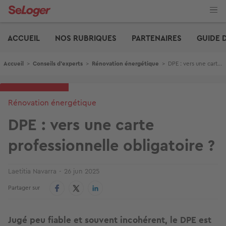
Aller
au
contenu
Edito
principal
ACCUEIL
NOS RUBRIQUES
PARTENAIRES
GUIDE 
Fil d'Ariane
Accueil
>
Conseils d'experts
>
Rénovation énergétique
>
DPE : vers une carte professionnelle obligatoire ?
Rénovation énergétique
DPE : vers une carte
professionnelle obligatoire ?
Laetitia Navarra
26 jun 2025
Partager sur
Jugé peu fiable et souvent incohérent, le DPE est