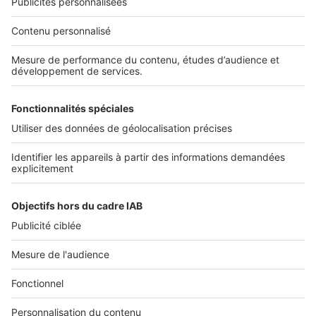
NOS APPLICATIONS
Découvrez nos applications
SERVICES PRO
Tous nos services pro
Accès client
Mes annonces sur SeLoger
À DÉCOUVRIR
Annuaire des professionnels
Tout l'immobilier
Toutes les villes
Tous les départements
Toutes les régions
SeLoger © 1992 - 2023