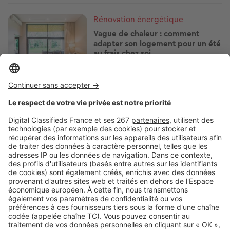
Image
Rénovation énergétique
Vague de chaleur : comment
adapter son logement pour un été
au frais chez soi
Image
Rénovation énergétique
Comment s'y prendre quand le
bien hérité est une passoire
thermique ?
Image
Rénovation énergétique
Certificats d’Économies d’Énergie
(CEE) : comment en profiter ?