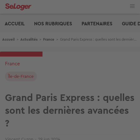
Aller
au
contenu
Edito
principal
ACCUEIL
NOS RUBRIQUES
PARTENAIRES
GUIDE 
Fil d'Ariane
Accueil
>
Actualités
>
France
>
Grand Paris Express : quelles sont les dernières avancées ?
France
Île-de-France
Grand Paris Express : quelles
sont les dernières avancées
?
Vincent Cuzon
29 jun 2024