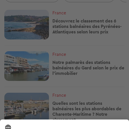
Image
France
Découvrez le classement des 6
stations balnéaires des Pyrénées-
Atlantiques selon leurs prix
Image
France
Notre palmarès des stations
balnéaires du Gard selon le prix de
l'immobilier
Image
France
Quelles sont les stations
balnéaires les plus abordables de
Charente-Maritime ? Notre
classement