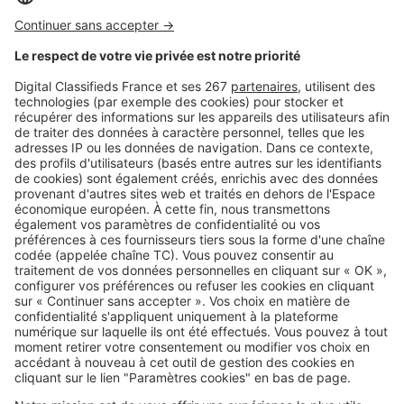
Image
France
Découvrez le classement des 19
stations balnéaires du Var selon
leurs prix
Image
France
Les prix dans les 12 stations
balnéaires du Calvados : notre
classement
SeLoger c'est aussi