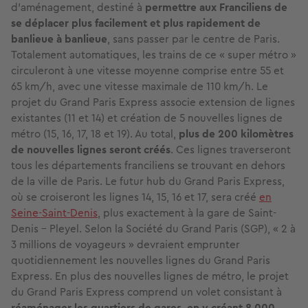
d'aménagement, destiné à
permettre aux Franciliens de
se déplacer plus facilement et plus rapidement
de
banlieue à banlieue
, sans passer par le centre de Paris.
Totalement automatiques, les trains de ce « super métro »
circuleront à une vitesse moyenne comprise entre 55 et
65 km/h, avec une vitesse maximale de 110 km/h. Le
projet du Grand Paris Express associe extension de lignes
existantes (11 et 14) et création de 5 nouvelles lignes de
métro (15, 16, 17, 18 et 19). Au total,
plus de 200 kilomètres
de nouvelles lignes seront créés
. Ces lignes traverseront
tous les départements franciliens se trouvant en dehors
de la ville de Paris. Le futur hub du Grand Paris Express,
où se croiseront les lignes 14, 15, 16 et 17, sera créé
en
Seine-Saint-Denis
, plus exactement à la gare de Saint-
Denis - Pleyel. Selon la Société du Grand Paris (SGP), « 2 à
3 millions de voyageurs » devraient emprunter
quotidiennement les nouvelles lignes du Grand Paris
Express. En plus des nouvelles lignes de métro, le projet
du Grand Paris Express comprend un volet consistant à
réaménager les quartiers de gares
,
en y créant 8 000