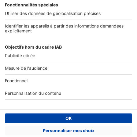
Tous nos services pro
Accès client
Mes annonces sur SeLoger
À DÉCOUVRIR
Annuaire des professionnels
Tout l'immobilier
Toutes les villes
Tous les départements
Toutes les régions
SeLoger © 1992 - 2023
Annonces Immobilières
Paramétrer mes cookies
Conditions Générales d'Utilisation
Politique Générale de Protection des Données
Fonctionnement de notre site