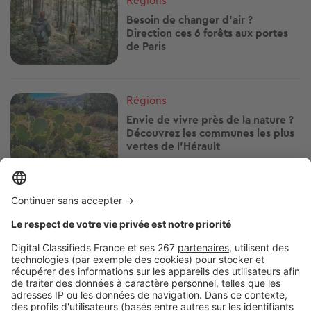
Régions
Besoin de changer d'air ?
Direction ces 6 forêts aux portes
de Paris
Image
Régions
Envie de vivre près de la nature ?
Découvrez les communes les plus
vertes de l’Hérault
Image
Régions
Gironde : 5 communes où espaces
verts et qualité de vie font la
différence
Image
Régions