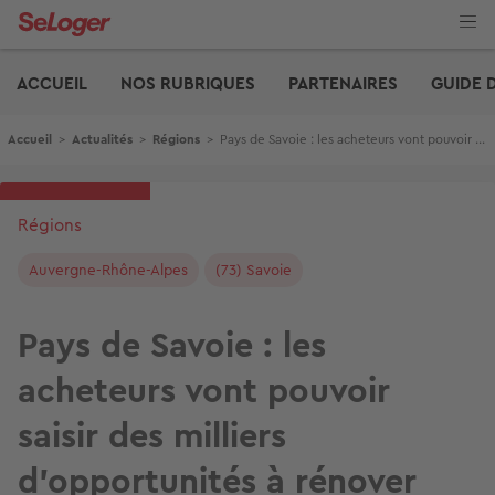
Aller
au
contenu
Edito
principal
ACCUEIL
NOS RUBRIQUES
PARTENAIRES
GUIDE 
Fil d'Ariane
Accueil
>
Actualités
>
Régions
>
Pays de Savoie : les acheteurs vont pouvoir saisir des milliers d’opportunités à rénover
Régions
Auvergne-Rhône-Alpes
(73) Savoie
Pays de Savoie : les
acheteurs vont pouvoir
saisir des milliers
d’opportunités à rénover