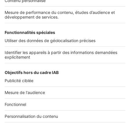
Découvrez nos applications
SERVICES PRO
Tous nos services pro
Accès client
Mes annonces sur SeLoger
À DÉCOUVRIR
Annuaire des professionnels
Tout l'immobilier
Toutes les villes
Tous les départements
Toutes les régions
SeLoger © 1992 - 2023
Annonces Immobilières