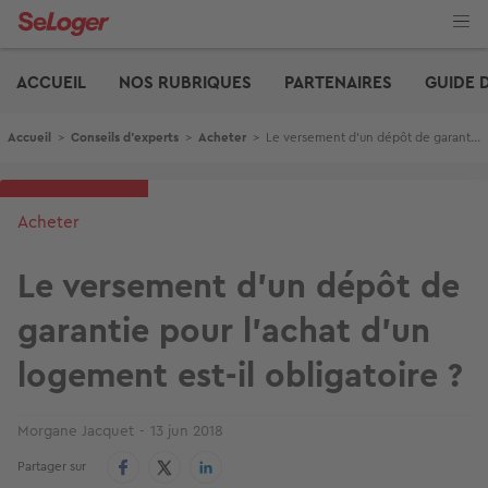
Aller
au
contenu
Edito
principal
ACCUEIL
NOS RUBRIQUES
PARTENAIRES
GUIDE 
Fil d'Ariane
Accueil
>
Conseils d'experts
>
Acheter
>
Le versement d’un dépôt de garantie pour l'achat d'un logement est-il obligatoire ?
Acheter
Le versement d’un dépôt de
garantie pour l'achat d'un
logement est-il obligatoire ?
Morgane Jacquet
13 jun 2018
Partager sur