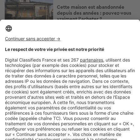
Cette maison est abandonnée
depuis des années : pouvez-vous
vraiment l’acheter ?
Image
Acheter
Prix immobiliers : les stations
thermales les plus chères et les
plus abordables
Image
Acheter
Ce dispositif permet d'acheter un
logement jusqu'à 50 % moins cher
: êtes-vous éligible ?