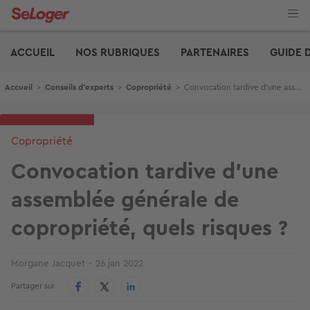
Aller
au
contenu
Edito
principal
ACCUEIL
NOS RUBRIQUES
PARTENAIRES
GUIDE 
Fil d'Ariane
Accueil
>
Conseils d'experts
>
Copropriété
>
Convocation tardive d'une assemblée générale de copropriété, quels risques ?
Copropriété
Convocation tardive d'une
assemblée générale de
copropriété, quels risques ?
Morgane Jacquet
26 jan 2022
Partager sur