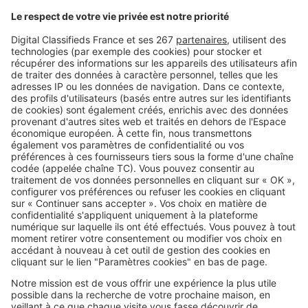
Image
Copropriété
Clim sans autorisation en
copropriété : démontage, justice,
sanctions… ce qui peut arriver
Image
Copropriété
Charges de chauffage : ce que les
copropriétés n'ont pas le droit de
faire
SeLoger c'est aussi