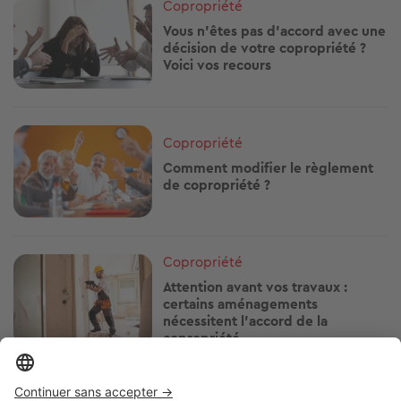
Image
Copropriété
Vous n'êtes pas d'accord avec une
décision de votre copropriété ?
Voici vos recours
Image
Copropriété
Comment modifier le règlement
de copropriété ?
Image
Copropriété
Attention avant vos travaux :
certains aménagements
nécessitent l'accord de la
copropriété