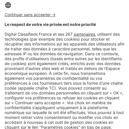
Image
Immobilier local
Immobilier à Biarritz et au Pays
Basque : pourquoi ce marché
reste-t-il l’un des plus convoités
de la côte atlantique ?
Image
Immobilier local
Investir dans le Var : analyse des
tendances, prix au m² et
opportunités d’achat
SeLoger c'est aussi