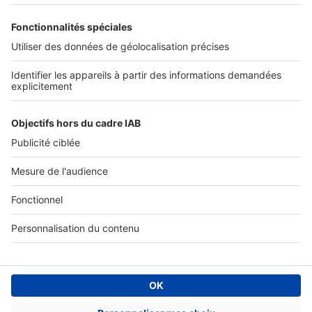
SERVICES PRO
Tous nos services pro
Accès client
Mes annonces sur SeLoger
À DÉCOUVRIR
Annuaire des professionnels
Tout l'immobilier
Toutes les villes
Tous les départements
Toutes les régions
SeLoger © 1992 - 2023
Annonces Immobilières
Paramétrer mes cookies
Conditions Générales d'Utilisation
Politique Générale de Protection des Données