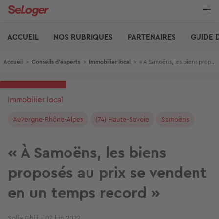
Aller
au
contenu
Edito
principal
ACCUEIL
NOS RUBRIQUES
PARTENAIRES
GUIDE 
Fil d'Ariane
Accueil
>
Conseils d'experts
>
Immobilier local
>
« À Samoëns, les biens proposés au prix se vendent en un temps record »
Immobilier local
Auvergne-Rhône-Alpes
(74) Haute-Savoie
Samoëns
« À Samoëns, les biens
proposés au prix se vendent
en un temps record »
Sofia Ghili
07 jun 2022