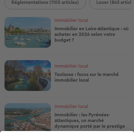
Réglementations (1105 articles)
Louer (843 article
Image
Immobilier local
Immobilier en Loire-Atlantique : où
acheter en 2026 selon votre
budget ?
Image
Immobilier local
Toulouse : focus sur le marché
immobilier local
Image
Immobilier local
Immobilier : les Pyrénées-
Atlantiques, un marché
dynamique porté par le prestige