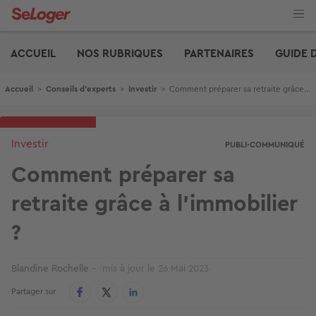
Aller
au
contenu
Edito
principal
ACCUEIL
NOS RUBRIQUES
PARTENAIRES
GUIDE 
Fil d'Ariane
Accueil
>
Conseils d'experts
>
Investir
>
Comment préparer sa retraite grâce à l’immobilier ?
Investir
PUBLI-COMMUNIQUÉ
Comment préparer sa
retraite grâce à l’immobilier
?
Blandine Rochelle
mis à jour le
26 Mai 2023
Partager sur