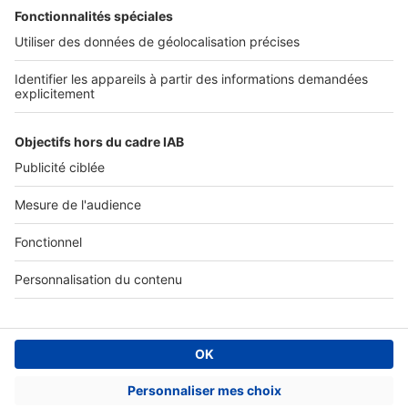
SERVICES PRO
Tous nos services pro
Accès client
Mes annonces sur SeLoger
À DÉCOUVRIR
Annuaire des professionnels
Tout l'immobilier
Toutes les villes
Tous les départements
Toutes les régions
SeLoger © 1992 - 2023
Annonces Immobilières
Paramétrer mes cookies
Conditions Générales d'Utilisation
Politique Générale de Protection des Données
Fonctionnement de notre site