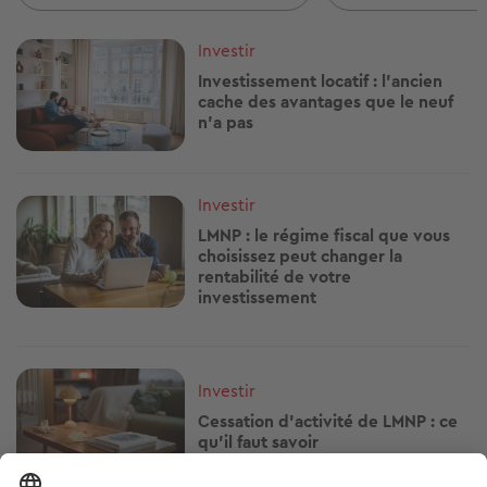
Image
Investir
Investissement locatif : l'ancien
cache des avantages que le neuf
n'a pas
Image
Investir
LMNP : le régime fiscal que vous
choisissez peut changer la
rentabilité de votre
investissement
Image
Investir
Cessation d’activité de LMNP : ce
qu'il faut savoir