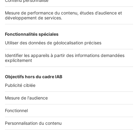
Découvrez nos applications
SERVICES PRO
Tous nos services pro
Accès client
Mes annonces sur SeLoger
À DÉCOUVRIR
Annuaire des professionnels
Tout l'immobilier
Toutes les villes
Tous les départements
Toutes les régions
SeLoger © 1992 - 2023
Annonces Immobilières