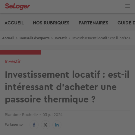
Aller
au
contenu
Edito
principal
ACCUEIL
NOS RUBRIQUES
PARTENAIRES
GUIDE 
Fil d'Ariane
Accueil
>
Conseils d'experts
>
Investir
>
Investissement locatif : est-il intéressant d’acheter une passoire thermique ?
Investir
Investissement locatif : est-il
intéressant d’acheter une
passoire thermique ?
Blandine Rochelle
03 jul 2024
Partager sur