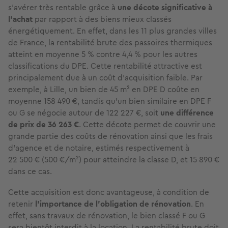
s’avérer très rentable grâce à
une décote significative à
l’achat
par rapport à des biens mieux classés
énergétiquement. En effet, dans les 11 plus grandes villes
de France, la rentabilité brute des passoires thermiques
atteint en moyenne 5 % contre 4,4 % pour les autres
classifications du DPE. Cette rentabilité attractive est
principalement due à un coût d’acquisition faible. Par
exemple, à Lille, un bien de 45 m² en DPE D coûte en
moyenne 158 490 €, tandis qu’un bien similaire en DPE F
ou G se négocie autour de 122 227 €, soit
une différence
de prix de 36 263 €
. Cette décote permet de couvrir une
grande partie des coûts de rénovation ainsi que les frais
d’agence et de notaire, estimés respectivement à
22 500 € (500 €/m²) pour atteindre la classe D, et 15 890 €
dans ce cas.
Cette acquisition est donc avantageuse, à condition de
retenir
l’importance de l’obligation de rénovation
. En
effet, sans travaux de rénovation, le bien classé F ou G
sera bientôt interdit à la location. La rentabilité brute doit