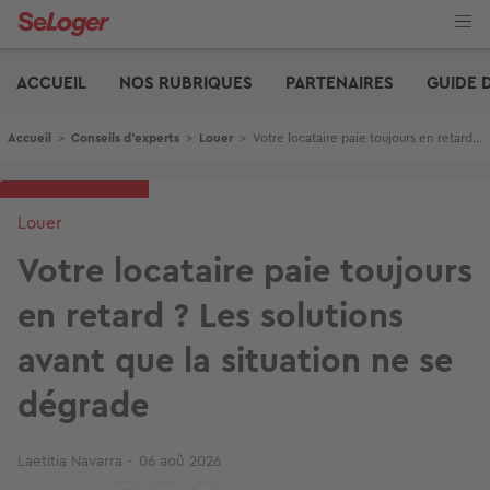
Aller
au
contenu
Edito
principal
ACCUEIL
NOS RUBRIQUES
PARTENAIRES
GUIDE 
Fil d'Ariane
Accueil
>
Conseils d'experts
>
Louer
>
Votre locataire paie toujours en retard ? Les solutions avant que la situation ne se dégrade
Louer
Votre locataire paie toujours
en retard ? Les solutions
avant que la situation ne se
dégrade
Laetitia Navarra
06 aoû 2026