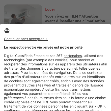
Image
Louer
Vous vivez en HLM ? Attention
avant d'installer une climatisation
Image
Louer
Cette aide peut faire baisser votre
loyer HLM : qui peut vraiment en
profiter ?
Image
Louer
Locataire : pouvez-vous héberger
un proche sans prévenir votre
propriétaire ?