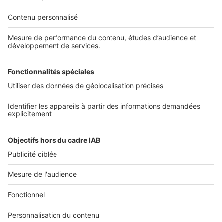
NOS APPLICATIONS
Découvrez nos applications
SERVICES PRO
Tous nos services pro
Accès client
Mes annonces sur SeLoger
À DÉCOUVRIR
Annuaire des professionnels
Tout l'immobilier
Toutes les villes
Tous les départements
Toutes les régions
SeLoger © 1992 - 2023