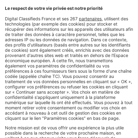
Image
Réglementations
Arrosage, piscine, lavage de
voiture : quelles restrictions d'eau
près de chez vous ?
Image
Réglementations
Vous plantez une haie ? Ces
essences peuvent vous éviter
bien des problèmes avec le
voisinage
SeLoger c'est aussi