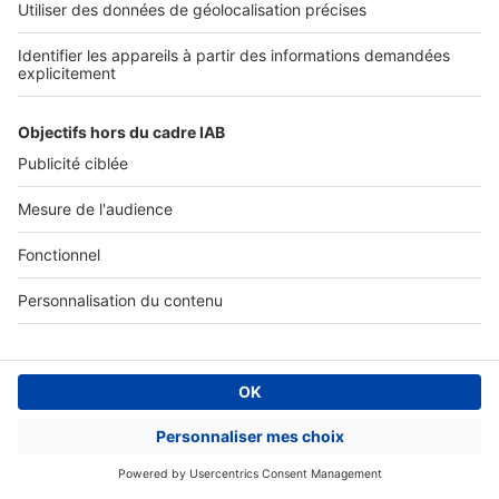
SERVICES PRO
Tous nos services pro
Accès client
Mes annonces sur SeLoger
À DÉCOUVRIR
Annuaire des professionnels
Tout l'immobilier
Toutes les villes
Tous les départements
Toutes les régions
SeLoger © 1992 - 2023
Annonces Immobilières
Paramétrer mes cookies
Conditions Générales d'Utilisation
Politique Générale de Protection des Données
Fonctionnement de notre site