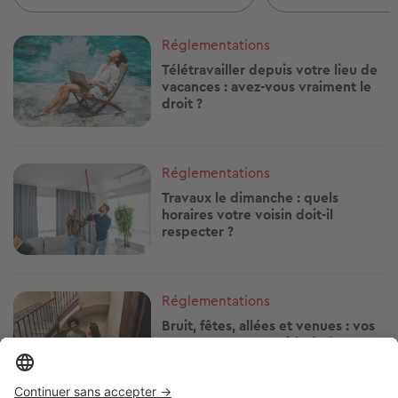
Image
Réglementations
Télétravailler depuis votre lieu de
vacances : avez-vous vraiment le
droit ?
Image
Réglementations
Travaux le dimanche : quels
horaires votre voisin doit-il
respecter ?
Image
Réglementations
Bruit, fêtes, allées et venues : vos
recours contre un Airbnb dans
votre immeuble