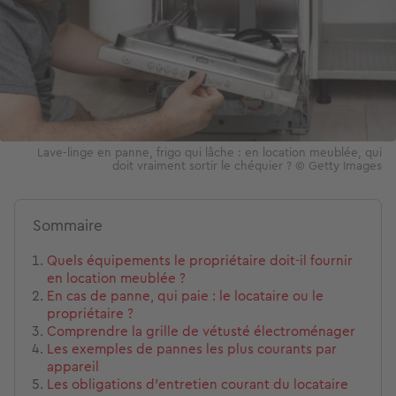
Lave-linge en panne, frigo qui lâche : en location meublée, qui
doit vraiment sortir le chéquier ? © Getty Images
Sommaire
Quels équipements le propriétaire doit-il fournir
en location meublée ?
En cas de panne, qui paie : le locataire ou le
propriétaire ?
Comprendre la grille de vétusté électroménager
Les exemples de pannes les plus courants par
appareil
Les obligations d'entretien courant du locataire