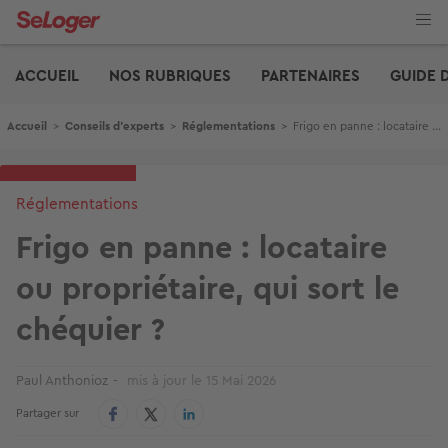
Aller
au
contenu
Edito
principal
ACCUEIL
NOS RUBRIQUES
PARTENAIRES
GUIDE 
Fil d'Ariane
Accueil
>
Conseils d'experts
>
Réglementations
>
Frigo en panne : locataire ou propriétaire, qui sort le chéquier ?
Réglementations
Frigo en panne : locataire
ou propriétaire, qui sort le
chéquier ?
Paul Anthonioz
mis à jour le
15 Mai 2026
Partager sur