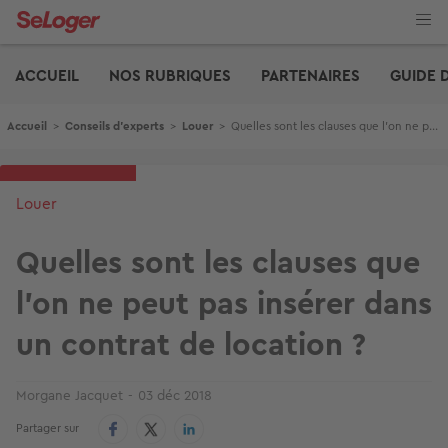
Aller
au
contenu
Edito
principal
ACCUEIL
NOS RUBRIQUES
PARTENAIRES
GUIDE 
Fil d'Ariane
Accueil
>
Conseils d'experts
>
Louer
>
Quelles sont les clauses que l’on ne peut pas insérer dans un contrat de location ?
Louer
Quelles sont les clauses que
l’on ne peut pas insérer dans
un contrat de location ?
Morgane Jacquet
03 déc 2018
Partager sur