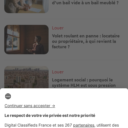
d’un bail vide à un bail meublé ?
Image
Louer
Volet roulant en panne : locataire
ou propriétaire, à qui revient la
facture ?
Image
Louer
Logement social : pourquoi le
système HLM est sous pression
Image
Louer
Défaut oublié sur l'état des lieux ?
Voici ce que vous pouvez encore