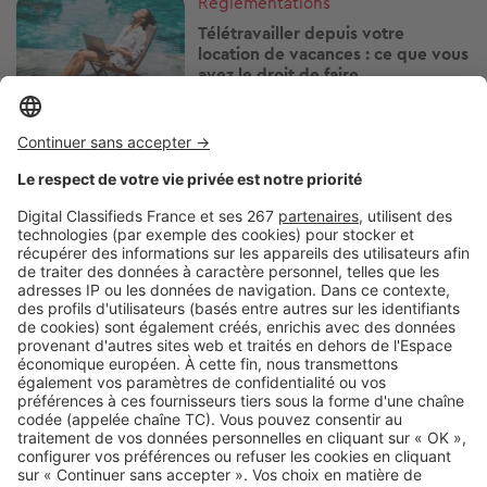
Image
Réglementations
Télétravailler depuis votre
location de vacances : ce que vous
avez le droit de faire
Image
Réglementations
Travaux le dimanche : ce que
votre voisin a le droit de faire… ou
non
Image
Réglementations
Vous pouvez prêter votre
logement gratuitement, mais
vérifiez d'abord ces points