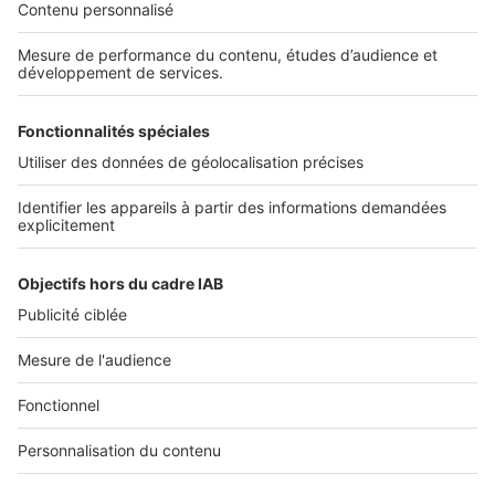
Découvrez nos applications
SERVICES PRO
Tous nos services pro
Accès client
Mes annonces sur SeLoger
À DÉCOUVRIR
Annuaire des professionnels
Tout l'immobilier
Toutes les villes
Tous les départements
Toutes les régions
SeLoger © 1992 - 2023
Annonces Immobilières