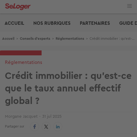
Aller
au
contenu
Edito
principal
ACCUEIL
NOS RUBRIQUES
PARTENAIRES
GUIDE 
Fil d'Ariane
Accueil
>
Conseils d'experts
>
Réglementations
>
Crédit immobilier : qu'est-ce que le taux annuel effectif global ?
Réglementations
Crédit immobilier : qu'est-ce
que le taux annuel effectif
global ?
Morgane Jacquet
31 jul 2025
Partager sur