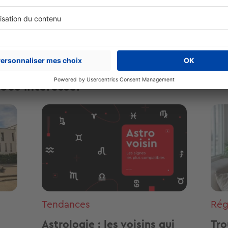
Plus de conseils
proprietaire
copropriete
maison
ous intéresser
Image
Ima
Tendances
Rég
Astrologie : les voisins qui
Tro