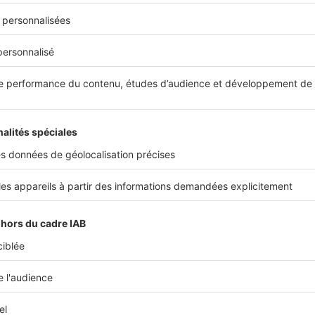
ass. 3e civ. 23 nov. 1976, n°75-11367
ass. 3e civ. 21 mars 1990, n°88-16258
A Bordeaux, 1re ch. civ., 3 sept. 2013, n°12/02451
ass. 3e civ., 12 déc. 2019, n°18-23.076
le loyer de votre bien
Estimer m
Cet article vous a été utile ?
Partager sur