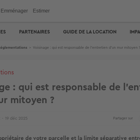
Emménager
Estimer
immobilier
Investir
Outils
Outils
Outils
UES
PARTENAIRES
GUIDE DE LA LOCATION
IMP
ENGIE : déménagez facil
emporaire
e maison
n appartement
de vacances
eurs
 maison
 immobilière
cité d'emprunt
Checklist de l'acheteur
Estimation prix des loyers
Calculez votre prêt � tau
Calculez vos mensualités
Estimation maison
& Commerces
Réglementations
>
Voisinage : qui est responsable de l’entretien d’un mur mitoyen 
otre prêt � taux zéro
Défiscalisation
Check-lists location
Dossier Loi Pinel
Estimez vos frais de notai
Estimation appartement
biens vendus
Choisir un agent
Dossier de location
Simulateur de financemen
e : capacité d'emprunt
Votre crédit : comparez le
Propriétaire ? Déposez vo
annonce
tions
ge : qui est responsable de l’en
ur mitoyen ?
t
19 déc 2025
Partager sur
priétaire de votre parcelle et la limite séparative entr