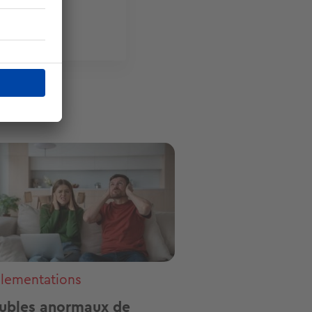
ge
lementations
ubles anormaux de