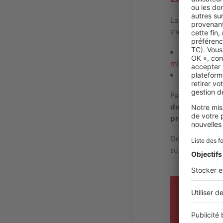
La jurispruden
s’applique qu
les frais e
mitoyen
;
les frais e
Par exemple, l
du mur
, et ne
propriétaire c
De la même man
sur le mur en 
Réfé
A