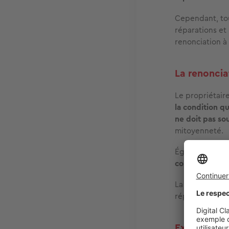
Cependant, tou
réparations et
renonciation à
La renoncia
Le propriétai
la condition q
ne doit pas so
mitoyenneté.
Également, un 
contribue à l’
é
La renonciation
réparation exis
Exceptions 