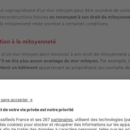
t copropriétaire d'un mur mitoyen peut être exonéré de cont
 reconstructions futures
en renonçant à son droit de mitoyenn
 la mitoyenneté reste soumise à certaines conditions.
tion à la mitoyenneté
re d’un mur mitoyen peut renoncer à son droit de mitoyennet
u’il ne tire plus aucun avantage du mur mitoyen
. Par exemple, 
utenir un bâtiment
appartenant au propriétaire qui souhaite a
propriétaire ne peut pas abandonner sa mitoyenneté si cette
coulement des eaux
provenant de son fonds.
 ne peut pas avoir lieu dans le but de se soustraire aux obliga
tante, elle est
subordonnée au paiement de ces dépenses au 
au principe de partage des réparations