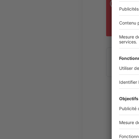
C
C
C
C
Estimez 