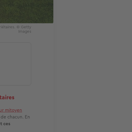
riétaires. © Getty
Images
taires
ur mitoyen
t de chacun. En
t ces