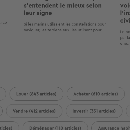
s'entendent le mieux selon
voi
leur signe
l'i
civi
i ce
Si les marins utilisaient les constellations pour
naviguer, les terriens eux, les utilisent pour...
Le no
par l
une..
Louer (843 articles)
Acheter (610 articles)
Vendre (412 articles)
Investir (351 articles)
icles)
Déménager (110 articles)
Assurance habit