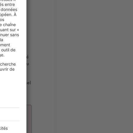
ires ne
dit mur
’un seul côté
 exclusive du
 fait personnel