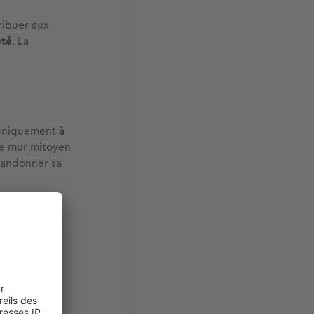
ribuer aux
eté
.
La
é uniquement
à
le mur mitoyen
bandonner sa
 mitoyenneté
tions de
préalable
.