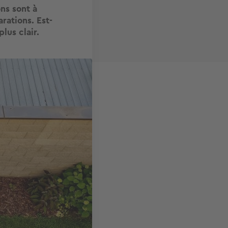
ns sont à
rations. Est-
lus clair.