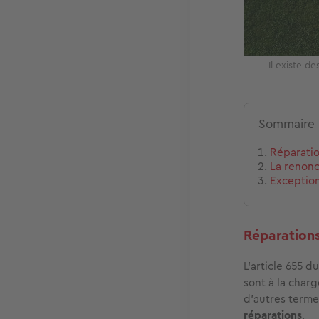
Il existe d
Sommaire
Réparatio
La renonc
Exception
Réparations
L’article 655 d
sont à la char
d’autres terme
réparations
.