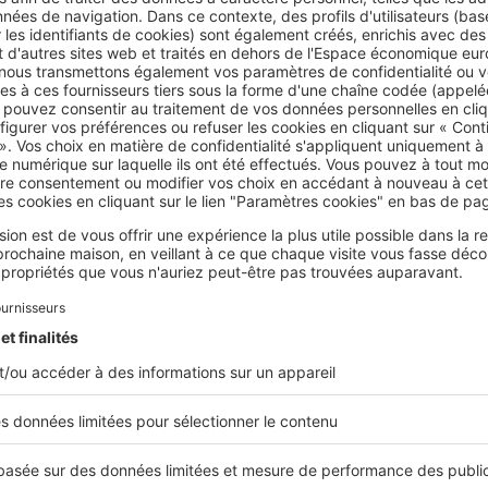
ce précise que le principe du partage entre les deux propriéta
e
dans le respect de deux conditions cumulatives
, à savoir :
ngagés doivent être
indispensables, nécessaires
à
l’entretien du
ngagés doivent
profiter aux deux propriétaires
.
es frais superflus, concernant
uniquement l’aspect esthétique d
 profitant qu’à un seul des deux propriétaires, seront à la
charge
oncerné
.
ière, si l’un des propriétaires cause des
dégradations par son
question, les réparations qui en découleront seront
à sa charge
.
rences juridiques
rticles 655 et suivants du Code civil