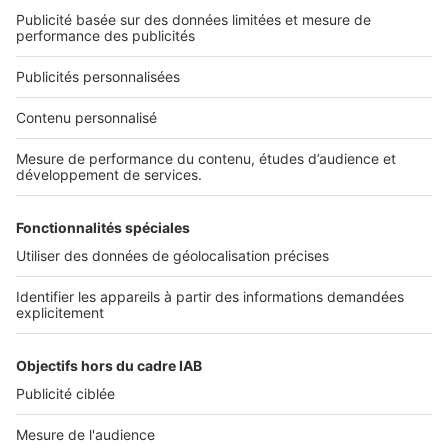
Qui sommes-nous ?
Nous contacter
Nous recrutons
NOS APPLICATIONS
Découvrez nos applications
SERVICES PRO
Tous nos services pro
Accès client
Mes annonces sur SeLoger
À DÉCOUVRIR
Annuaire des professionnels
Tout l'immobilier
Toutes les villes
Tous les départements
Toutes les régions