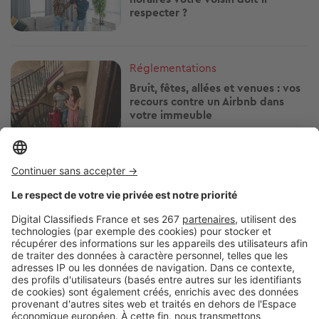
respecter ?
Image
Réglementations
Bruit, fêtes, allées et venues : vos
recours contre un Airbnb dans
votre immeuble
Image
Réglementations
Arrosage, piscine, lavage de
voiture : quelles restrictions d'eau
près de chez vous ?
Image
Réglementations
Vous plantez une haie ? Ces
essences peuvent vous éviter