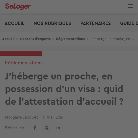
Aller
au
contenu
Edito
principal
ACCUEIL
NOS RUBRIQUES
PARTENAIRES
GUIDE 
Fil d'Ariane
Accueil
>
Conseils d'experts
>
Réglementations
>
J'héberge un proche, en possession d'un visa : quid de l'attestation d'accueil ?
Réglementations
J'héberge un proche, en
possession d'un visa : quid
de l'attestation d'accueil ?
Morgane Jacquet
11 mar 2024
Partager sur