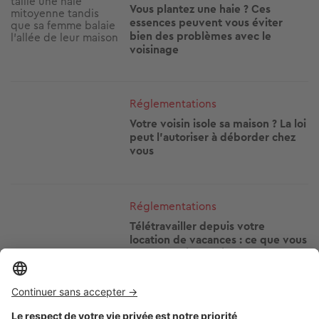
Vous plantez une haie ? Ces
essences peuvent vous éviter
bien des problèmes avec le
voisinage
Image
Réglementations
Votre voisin isole sa maison ? La loi
peut l'autoriser à déborder chez
vous
Image
Réglementations
Télétravailler depuis votre
location de vacances : ce que vous
avez le droit de faire
Image
Réglementations