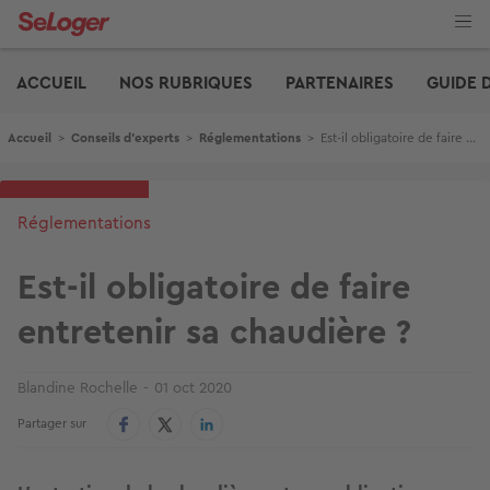
Aller
au
contenu
Edito
principal
ACCUEIL
NOS RUBRIQUES
PARTENAIRES
GUIDE 
Fil d'Ariane
Accueil
>
Conseils d'experts
>
Réglementations
>
Est-il obligatoire de faire entretenir sa chaudière ?
Réglementations
Est-il obligatoire de faire
entretenir sa chaudière ?
Blandine Rochelle
01 oct 2020
Partager sur