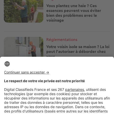
Vous plantez une haie ? Ces
essences peuvent vous éviter
bien des problèmes avec le
voisinage
Image
Réglementations
Votre voisin isole sa maison ? La loi
peut l'autoriser à déborder chez
vous
Image
Réglementations
Télétravailler depuis votre
location de vacances : ce que vous
avez le droit de faire
Image
Réglementations