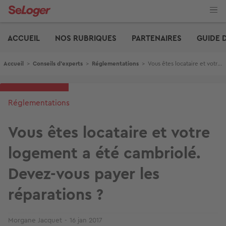
Aller
au
contenu
Edito
principal
ACCUEIL
NOS RUBRIQUES
PARTENAIRES
GUIDE 
Fil d'Ariane
Accueil
>
Conseils d'experts
>
Réglementations
>
Vous êtes locataire et votre logement a été cambriolé. Devez-vous payer les réparations ?
Réglementations
Vous êtes locataire et votre
logement a été cambriolé.
Devez-vous payer les
réparations ?
Morgane Jacquet
16 jan 2017