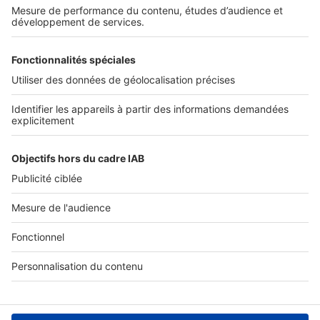
SERVICES PRO
Tous nos services pro
Accès client
Mes annonces sur SeLoger
À DÉCOUVRIR
Annuaire des professionnels
Tout l'immobilier
Toutes les villes
Tous les départements
Toutes les régions
SeLoger © 1992 - 2023
Annonces Immobilières
Paramétrer mes cookies