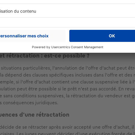
du code civil dispose que le contrat est formé par la rencontre d
nant les conditions de la vente envisagée) et d'une acceptation
itions envisagées dans l'offre), par lesquelles les parties manif
ngager. En d'autres termes, un contrat est créé entre vendeur 
ue toutes ces conditions sont remplies. Si, par la suite, vous s
re engagement, les juges pourraient retenir votre responsabilit
rser des dommages et intérêts à l'autre partie lésée.
t rétractation : est-ce possible ?
situations particulières, l'annulation de l'offre d'achat peut êt
a dépend des clauses spécifiques incluses dans l'offre et des 
emple, si l'offre d'achat contient une clause suspensive liée à 
nulation peut être possible si le prêt n'est pas accordé. En rev
ée sans conditions suspensives, la rétractation du vendeur est
s conséquences juridiques.
ences d'une rétractation
décide de se rétracter après avoir accepté une offre d'achat, il
iciaires. Les juges peuvent décider d'une exécution forcée de 