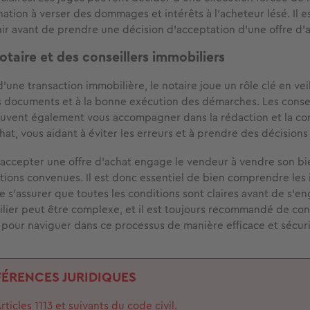
tion à verser des dommages et intérêts à l'acheteur lésé. Il es
hir avant de prendre une décision d'acceptation d'une offre d'
otaire et des conseillers immobiliers
'une transaction immobilière, le notaire joue un rôle clé en veil
 documents et à la bonne exécution des démarches. Les consei
euvent également vous accompagner dans la rédaction et la c
hat, vous aidant à éviter les erreurs et à prendre des décisions 
 accepter une offre d'achat engage le vendeur à vendre son bi
itions convenues. Il est donc essentiel de bien comprendre les 
e s'assurer que toutes les conditions sont claires avant de s'en
ier peut être complexe, et il est toujours recommandé de con
 pour naviguer dans ce processus de manière efficace et sécur
FÉRENCES JURIDIQUES
rticles 1113 et suivants du code civil.