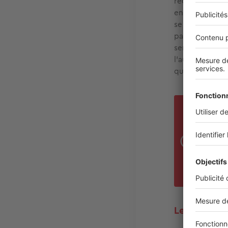
reçue répond à
engagé juridiq
se fait par écr
partie des con
serait constitu
l'auteur d'une 
que l'on appell
BO
Cett
Sans
négo
port
Le vendeur 