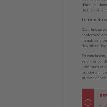
d'une condamna
de bien réfléc
Le rôle du n
Dans le cadre d
conformité des
immobiliers p
des offres d'ac
En conclusion,
selon les cond
juridiques et d
marché immobil
professionnels
RÉ
A