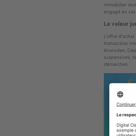
immobilier doi
engagé en cas 
La valeur ju
L'offre d'achat
transaction im
énoncées. Cepe
suspensives, te
démarches.