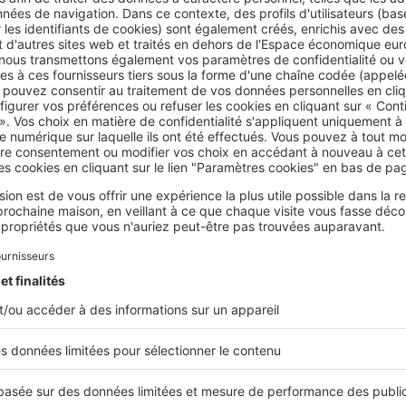
'achat a une durée limitée dans le temps
l de comprendre que l'offre d'achat a une durée de validité limi
ut être donné au vendeur la possibilité de répondre à l'offre d
rs. Passé ce délai, l'offre devient caduque, ce qui signifie que 
tait, cela ne produirait aucun effet juridique. Si l'offre d'acha