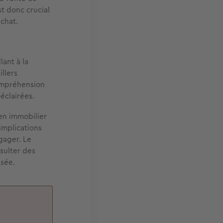
t donc crucial
achat.
lant à la
llers
ompréhension
éclairées.
en immobilier
implications
gager. Le
sulter des
isée.