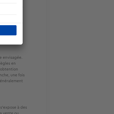
'une offre
 (portant sur
estent leur
et acheteur
ouhaitez vous
é et vous
re envisagée.
règles en
l'obtention
anche, une fois
 généralement
 s'expose à des
la vente ou