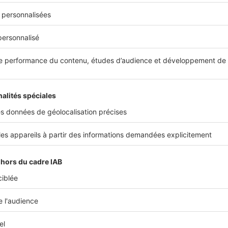
 vos attentes, il vous faudra l'accepter en manifestant votre vo
uement à l'offrant, dans toutes les conditions proposées. Cett
it, assortie de votre signature. Attention, une acceptation sur
ditions envisagées dans l'
offre d'achat initiale
ne produirait auc
tive d'une nouvelle offre. Dans ce cas, c'est vous, vendeur, qui
offre dans l'attente de l'acceptation de l'acheteur potentiel. V
e une « contre-offre ».
N À SAVOIR
e volonté de s'engager est déterminante et doit être non équ
 elle, on considèrera que l'acquéreur entame simplement des
ciations avec le vendeur. Il est donc crucial de bien comprend
ée de l'offre d'achat et de ses implications juridiques.
a accepté l'offre, il est obligé de vendre son bien