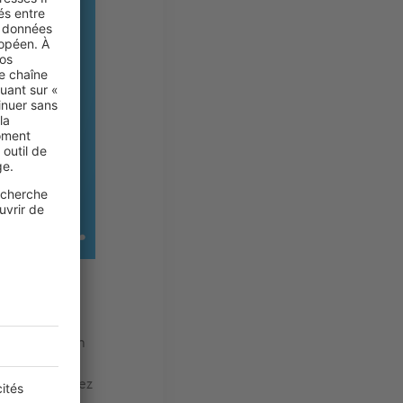
tée. Par
'achat dans un
même si le
t que vous avez