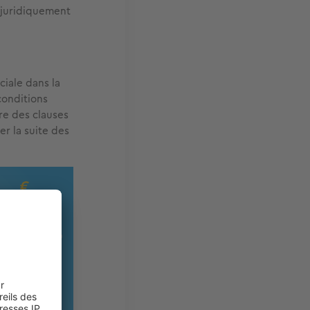
 juridiquement
ciale dans la
conditions
re des clauses
er la suite des