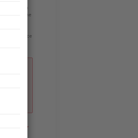
lonté d'être
e acceptation
 uniquement une
un effet et
 devenez
ous formulez ce
ivoque.
re la
 immobilier