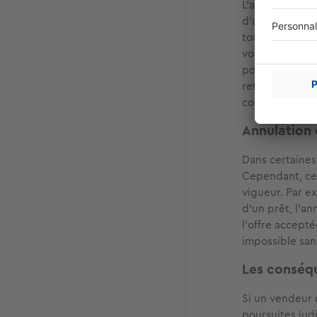
L'article 1113 
d'achat (repre
toutes les cond
volonté de s'e
potentiel lorsq
retirer de vot
condamner à ve
Annulation e
Dans certaines 
Cependant, cel
vigueur. Par ex
d'un prêt, l'an
l'offre accept
impossible san
Les conséqu
Si un vendeur 
poursuites jud