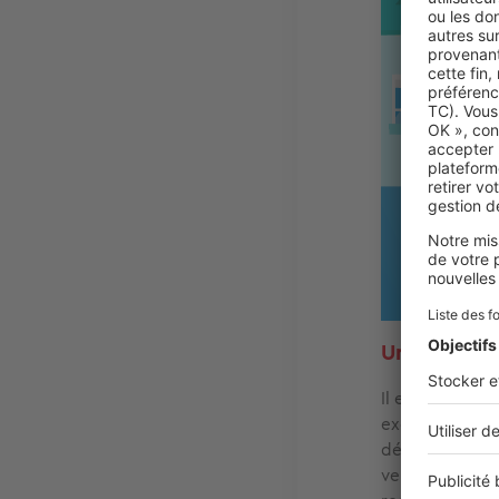
Une offre d
Il est essentie
exemple, il pe
délai de 10 jou
vendeur l'accep