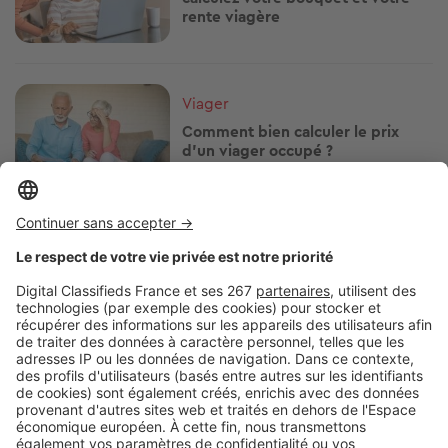
rente viagère
Image
Viager
Comment bien calculer le prix
d’un viager occupé ?
Image
Viager
Qui paie la taxe foncière dans un
viager occupé ?
Image
Viager
Achat en viager : les 3 grosses
erreurs à éviter