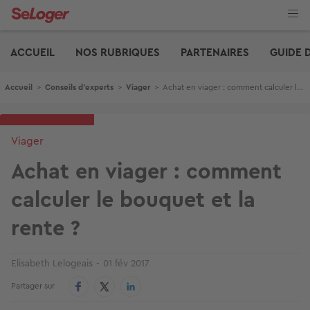
Aller
au
contenu
Edito
principal
ACCUEIL
NOS RUBRIQUES
PARTENAIRES
GUIDE 
Fil d'Ariane
Accueil
>
Conseils d'experts
>
Viager
>
Achat en viager : comment calculer le bouquet et la rente ?
Viager
Achat en viager : comment
calculer le bouquet et la
rente ?
Elisabeth Lelogeais
01 fév 2017
Partager sur