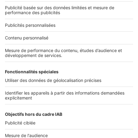
Qui sommes-nous ?
Nous contacter
Nous recrutons
NOS APPLICATIONS
Découvrez nos applications
SERVICES PRO
Tous nos services pro
Accès client
Mes annonces sur SeLoger
À DÉCOUVRIR
Annuaire des professionnels
Tout l'immobilier
Toutes les villes
Tous les départements
Toutes les régions