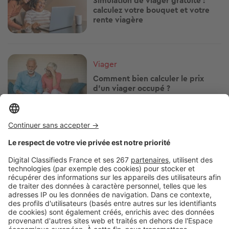
Simulation de viager gratuite :
calculez votre bouquet et votre
rente viagère
Image
Viager
Comment bien calculer le prix
d’un viager occupé ?
Image
Viager
Qui paie la taxe foncière dans un
viager occupé ?
Image
Viager
Achat en viager : les 3 grosses