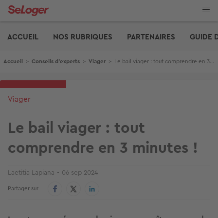
Aller
au
contenu
Edito
principal
ACCUEIL
NOS RUBRIQUES
PARTENAIRES
GUIDE 
Fil d'Ariane
Accueil
>
Conseils d'experts
>
Viager
>
Le bail viager : tout comprendre en 3 minutes !
Viager
Le bail viager : tout
comprendre en 3 minutes !
Laetitia Lapiana
06 sep 2024
Partager sur