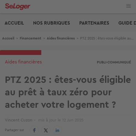
Aller
au
contenu
Edito
principal
ACCUEIL
NOS RUBRIQUES
PARTENAIRES
GUIDE 
Fil d'Ariane
Accueil
>
Financement
>
Aides financières
>
PTZ 2025 : êtes-vous éligible au prêt à taux zéro pour acheter votre logement ?
Aides financières
PUBLI-COMMUNIQUÉ
PTZ 2025 : êtes-vous éligible
au prêt à taux zéro pour
acheter votre logement ?
Vincent Cuzon
mis à jour le
12 Jun 2025
Partager sur