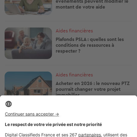
événements peuvent modifier le
montant de votre aide
Image
Aides financières
Plafonds PSLA : quelles sont les
conditions de ressources à
respecter ?
Image
Aides financières
Acheter en 2026 : le nouveau PTZ
pourrait changer votre projet
immobilier
Image
Aides financières
Facture de chauffage : ces deux
aides peuvent vraiment alléger la