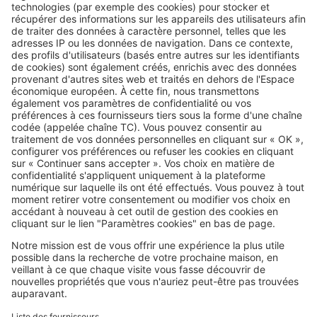
note cet hiver
Image
Aides financières
Maisons fissurées : jusqu’à 15 000
€ d’aide dans ces départements
SeLoger c'est aussi