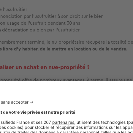
 l’usufruitier
enonciation par l’usufruitier à son droit sur le bien
non-usage de l’usufruit pendant 30 ans
a dégradation du bien par l’usufruitier
membrement terminé, le nu-propriétaire récupère la totalité des
ors libre d’y habiter, de le mettre en location ou de le vendre.
aliser un achat en nue-propriété ?
-propriété offre de nombreux avantages. À terme, il assure un
votre investissement.
iant toute concurrence
l’achat en nue-propriété est une opération financière lucrative.
bien à un prix souvent très inférieur au prix du marché immobil
 de 30 %, et peut atteindre jusqu’à 50 %
du prix selon la nat
phique concernée. C’est donc l’occasion de réaliser une belle 