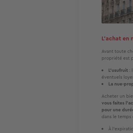
L’achat en n
Avant toute c
propriété est p
L’usufruit
:
éventuels loye
La nue-pro
Acheter un bie
vous faites l'a
pour une duré
dans le temps 
À l’expirat