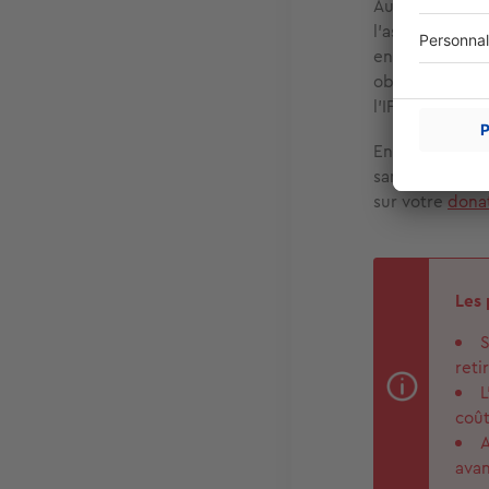
Autre avantage
l’assiette taxa
en cas de succe
obtiennent la 
l’IFI.
Enfin, vous p
sans l’accord d
sur votre
dona
Les 
S
reti
L
coût
A
avan