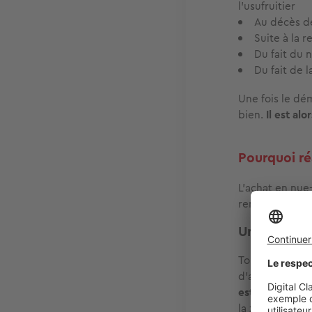
l’usufruitier
Au décès de
Suite à la r
Du fait du 
Du fait de l
Une fois le dé
bien.
Il est al
Pourquoi ré
L’achat en nue
rentabilité à 
Un prix déf
Tout d’abord, 
d’acquérir un 
est au minimum
la zone géogra