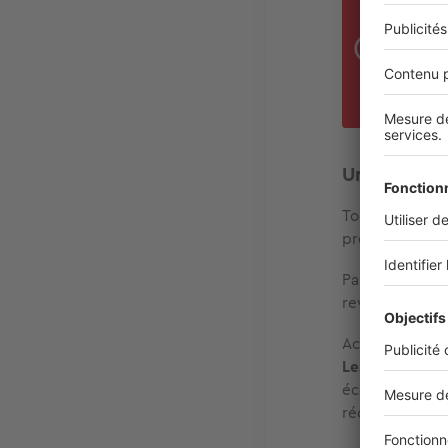
L’ab
Ache
gest
dégr
Une charge 
Tout d’abord,
propriétaire n
Par ailleurs, 
revenus foncie
Acheter en nue-
Les frais de no
économisez ain
récupérez la to