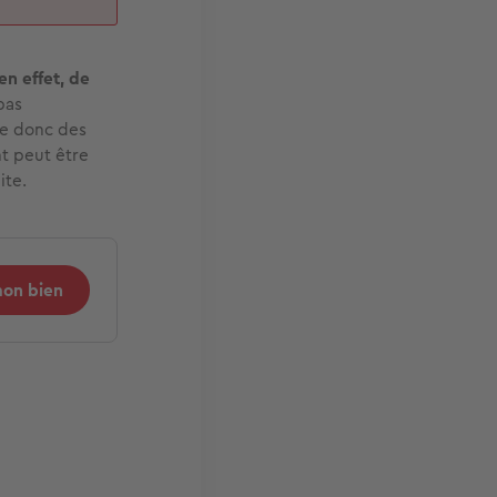
en effet, de
pas
te donc des
t peut être
ite.
mon bien