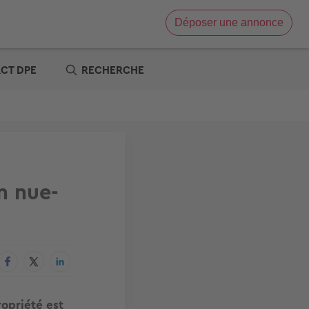
Déposer une annonce
Vente immobilière
Location immobilière
ACT DPE
RECHERCHE
e
x zéro
re
t
s offres
tre
n nue-
opriété est