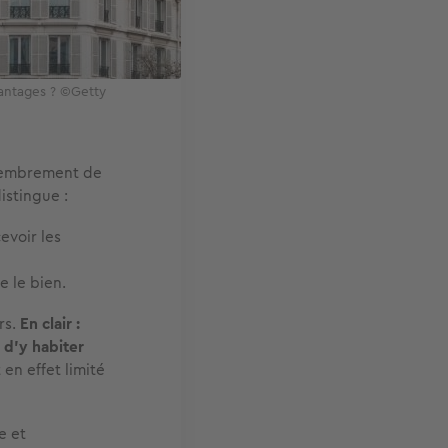
vantages ? ©Getty
émembrement de
istingue :
evoir les
e le bien.
rs.
En clair :
 d'y habiter
en effet limité
e et