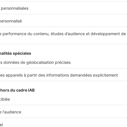
sence de risque locatif
ter en nue-propriété vous permet d’éviter les risques liés à la
ion locative. Vous n’avez pas à gérer les
loyers impayés
et les
adations éventuelles de votre bien par votre locataire.
fiscale allégée
l’usufruitier reste responsable du paiement des impôts locaux
.
e paie donc ni la
taxe foncière
ni la taxe d’habitation sur son bi
sous certaines conditions, vous pouvez déduire les intérêts d’e
rs.
propriété est aussi avantageux d’un point de vue fiscal lors de
taire sont calculés sur sa valeur, et non pas sur le prix total du 
si plusieurs milliers d’euros. À l’expiration du démembrement,
talité de la propriété, sans aucuns frais supplémentaires.