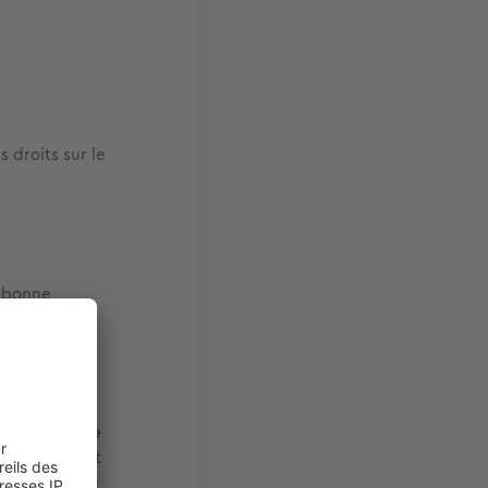
 droits sur le
e bonne
 Elle permet
ier.
La décote
ure du bien et
plus-value au