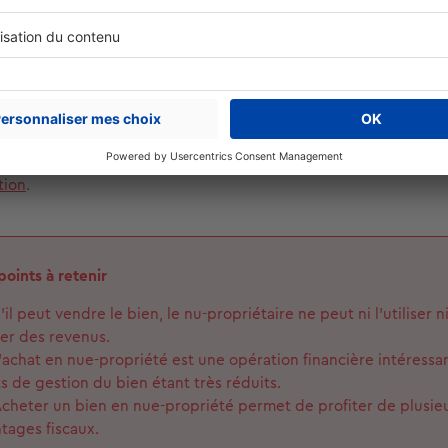
 fiscal intéressant : l’investissement en nue-propriété n’entre
ble de l’Impôt sur la Fortune Immobilière (IFI). Il existe toutefo
ssion, si le conjoint survivant conserve l’usufruit. Dans ce cas, 
nue-propriété. La valeur du bien est alors prise en compte pour
ouvez
transmettre votre nue-propriété à vos héritiers quand b
e l’usufruitier. Vous bénéficiez à cette occasion d’une fiscalit
tion
.
points à retenir
’il peut vendre le bien, le nu-propriétaire ne peut ni l’utiliser n
rer des revenus.
’achat en nue-propriété est une opération financière intéressan
s de gestion du bien étant très réduits.
cheter un bien en nue-propriété permet de profiter de plusie
tages fiscaux.