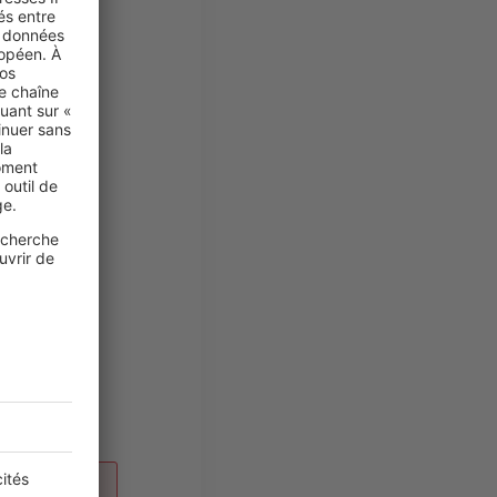
 charge de
x suivants :
taire
s principaux,