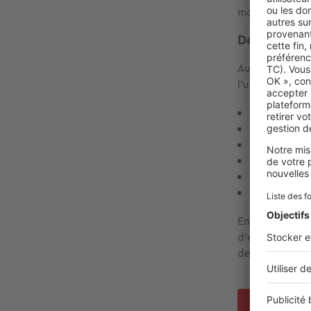
moment de la 
Des frais de
Autre avantage
l’usufruitier. 
Façades
Fenêtres et
Ascenseur
Chaudière
Peintures
Etc.
En revanche, l’
d’effectuer tou
des voûtes, de