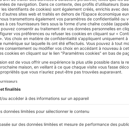
revente.
 gestion limités
 majeur pour le nu-propriétaire : l’entretien du bien reste à la
Celui-ci doit donc procéder, à ses frais, aux réparations et travau
 volets
s
article 606 du Code civil prévoit l’obligation pour le nu-proprié
tes les réparations concernant le gros œuvre. Il s’agit des mur
s poutres ou encore des murs de soutènement et des clôtures.