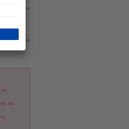
 pas dans
is une exception
les enfants
 le calcul de
on vous semble
,
é avantageuse
i en
te, les
urs