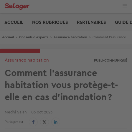
Aller
au
contenu
Edito
principal
ACCUEIL
NOS RUBRIQUES
PARTENAIRES
GUIDE 
Fil d'Ariane
Accueil
>
Conseils d'experts
>
Assurance habitation
>
Comment l’assurance habitation vous protège-t-elle en cas d’inondation ?
Assurance habitation
PUBLI-COMMUNIQUÉ
Comment l’assurance
habitation vous protège-t-
elle en cas d’inondation ?
Medhi Salah
06 oct 2023
Partager sur