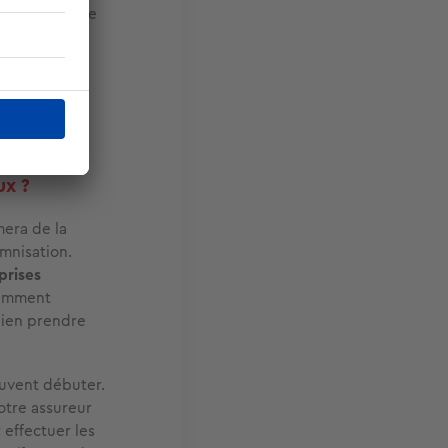
rise en charge
t) a eu pour
 être
ux ?
mera de la
mnisation.
prises
demment
bien prendre
euvent débuter.
otre assureur
 effectuer les