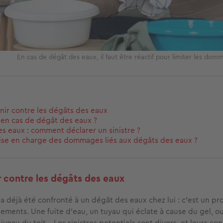
En cas de dégât des eaux, il faut être réactif pour limiter les do
ir contre les dégâts des eaux
 en cas de dégât des eaux ?
s eaux : comment déclarer un sinistre ?
ise en charge des dommages liés aux dégâts des eaux ?
 contre les dégâts des eaux
a déjà été confronté à un dégât des eaux chez lui : c’est un p
gements. Une fuite d’eau, un tuyau qui éclate à cause du gel, 
 niveau du toit… Les sinistres potentiels sont divers, et leurs c