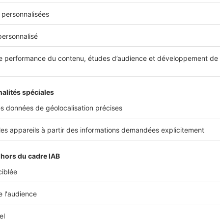
eaux : comment déclarer un sinistre ?
esures d’urgence mises en place, vous devrez
prévenir votre a
 sinistre afin qu’il prenne en charge les conséquences des do
a déclaration de sinistre n’est soumise à aucune obligation parti
par téléphone, par courrier ou par voie électronique
. À noter qu
avec vos voisins peut valoir déclaration auprès de votre assura
ndre à votre déclaration de sinistre, avec les justificatifs d’inte
mment). Prenez des photos avant tout nettoyage ou réparation
ausés. Pensez également à établir une liste de tous les bie
s eaux (avec photo et factures d'achat à l’appui) afin qu’ils soi
indemnisation. Ces informations seront précieuses pour affine
 dans le cadre de votre couverture dégâts des eaux.
éclaration de sinistre doit être effectuée dans les délais prévu
nimum de 5 jours ouvrés, comme le stipule l'
article L113-2
du Co
tre contrat peut même vous laisser une marge plus importante,
à faire votre déclaration au plus vite, dès que vous avez conna