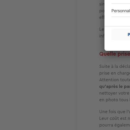
sinistre. Enfi
pour déclaratio
effet d'aggrav
Les délais de 
inférieurs à 5 
Quelle pris
Suite à la décl
prise en charg
Attention tout
qu’après le pa
nettoyer votre
en photo tous 
Une fois que l
Leur coût est 
pourra égaleme