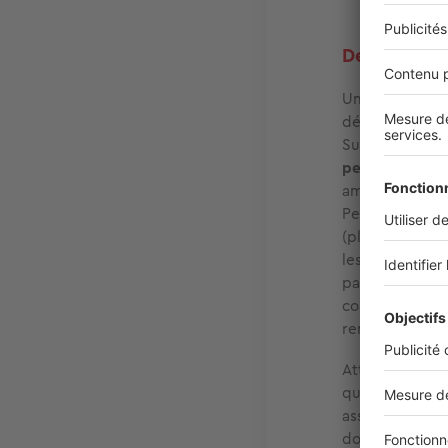
Dégâts des 
Une fois ces m
déclarer votre
Sur la forme, l
peut se faire 
amiable signé 
Pensez à le joi
(plombier nota
les dommages c
par le dégât de
compte dans l’
remboursement
Attention,
la d
qui sont au mi
assurances. Vo
doute, veillez 