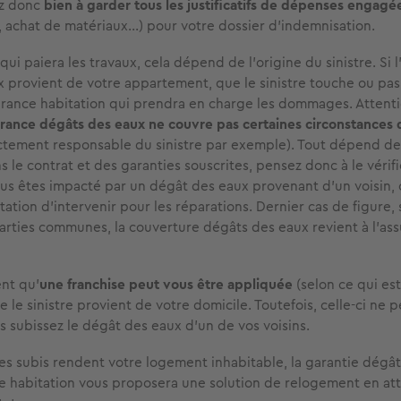
ez donc
bien à garder tous les justificatifs de dépenses engagé
, achat de matériaux...) pour votre dossier d’indemnisation.
qui paiera les travaux, cela dépend de l'origine du sinistre. Si l
 provient de votre appartement, que le sinistre touche ou pas 
urance habitation qui prendra en charge les dommages. Attenti
rance dégâts des eaux ne couvre pas certaines circonstances d
ctement responsable du sinistre par exemple). Tout dépend de
le contrat et des garanties souscrites, pensez donc à le vérifi
ous êtes impacté par un dégât des eaux provenant d'un voisin, 
ation d'intervenir pour les réparations. Dernier cas de figure, si
arties communes, la couverture dégâts des eaux revient à l'ass
nt qu'
une franchise peut vous être appliquée
(selon ce qui es
e le sinistre provient de votre domicile. Toutefois, celle-ci ne 
s subissez le dégât des eaux d'un de vos voisins.
s subis rendent votre logement inhabitable, la garantie dégâ
e habitation vous proposera une solution de relogement en att