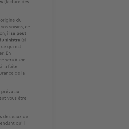
es
(facture des
'origine du
vos voisins,
ce
on,
il se peut
u sinistre
(si
 ce qui est
er. En
ce sera à son
 la fuite
urance de la
t prévu au
peut vous être
ts des eaux de
endant qu’il