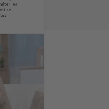
miter les
ent se
êtes