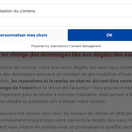
n, sachez que votre assureur ne peut vous imposer un refus de p
n tardive que si ce retard (au-delà des délais prévus au contra
er les conséquences du sinistre.
déclaration en matière d’assurance dégâts des eaux ne peuvent
jours ouvrés.
e en charge des dommages liés aux dégâts des ea
aration de sinistre, votre assurance dégâts des eaux vous infor
e des dommages ainsi que du montant et des modalités d’inde
efois,
les réparations et la remise en état ne doivent être entre
ssage de l’expert
et le retour de l’assureur ! Vous pouvez évi
 logement pour le rendre à nouveau habitable, mais pensez à 
les dégâts au préalable afin d’étayer votre dossier.
’assureur est revenu vers vous, les travaux de remise en état p
normalement intégré dans votre couverture dégâts des eaux. V
nt vous mettre en relation avec un professionnel qualifié pour