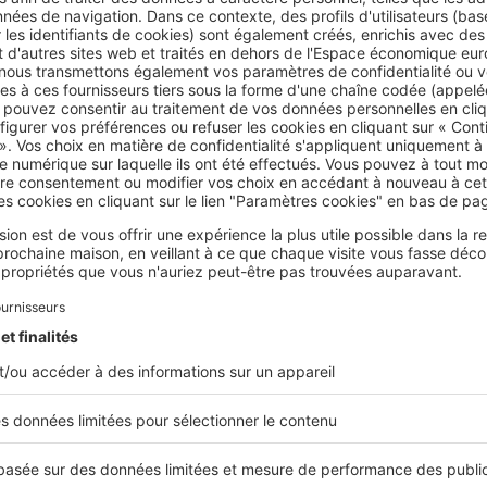
 celle-ci est d’importance et que vous n'arrivez pas à couper l'
tivement
couper l’alimentation électrique
de votre logement et
derniers interviendront sur la source de la fuite pour empêche
ndent, par exemple si la fuite vient de chez votre voisin et que
 l'arrivée d'eau collective se trouve dans un endroit inaccessib
nt toutefois en charge que cette situation d'urgence, et toute 
r un plombier.
che à suivre diffère selon que vous êtes propriétaire ou locatai
t vivez en logement collectif, vous devez prévenir le syndic de
 le gardien le cas échéant. Cela est primordial, notamment si l
arties communes. Si vous êtes locataire, vous devrez prévenir 
Au cas où la fuite provient de votre logement, vous devrez éga
 palier et vos voisins du dessous qui peuvent être impactés
par
tes au contraire affecté par une fuite provenant d’un voisin, c
 provient le sinistre afin d’en aviser votre voisin.
s eaux touche plusieurs logements d'une copropriété, les voisi
un constat amiable. Il leur appartient aussi d’activer leur pro