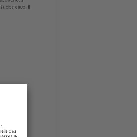
gât des eaux,
il
aux. Dans ce
réduire au
ut risque
aux est de
e tenter
ent ou d’un
le problème.