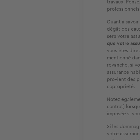
travaux. Pens
professionnels
Quant à savoir 
dégât des eaux
sera votre ass
que votre assu
vous êtes dire
mentionné dans 
revanche, si v
assurance habit
provient des p
copropriété.
Notez égaleme
contrat) lorsqu
imposée si vou
Si les dommage
votre assuranc