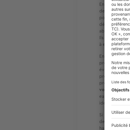
En revanche, si
devez impéra
pompiers. Ces 
dégâts ne s’éte
absent, ou que
Ils ne prendro
à effectuer pa
Ensuite, la mar
propriétaire e
éventuellement
provenir des p
propriétaire. 
vos voisins de
eaux. Si vous ê
identifier d’où
Si le dégât de
devront signer 
habitation.