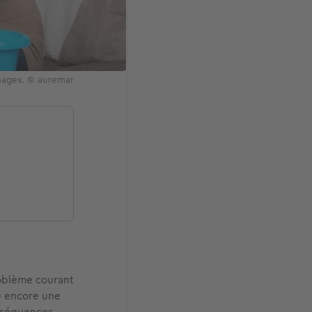
mmages. © auremar
roblème courant
ou encore une
onséquences