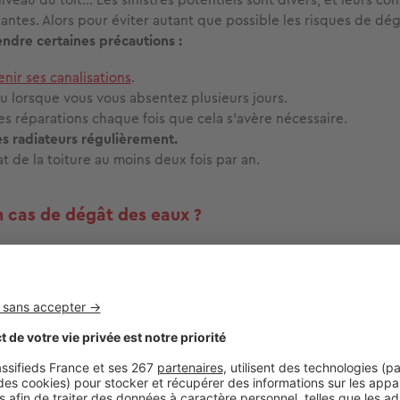
ntes. Alors pour éviter autant que possible les risques de dé
ndre certaines précautions :
enir ses canalisations
.
u lorsque vous vous absentez plusieurs jours.
es réparations chaque fois que cela s’avère nécessaire.
s radiateurs régulièrement.
tat de la toiture au moins deux fois par an.
n cas de dégât des eaux ?
es précautions prises, il arrive parfois de subir un dégât des e
mot est rapidité. En effet, votre réactivité est essentielle pour 
gâts et ne pas aggraver la situation, notamment en évitant to
 première chose à faire lorsque vous découvrez un dégât des e
atement l’arrivée d’eau de votre logement.
Vous devez ensuit
origine de la fuite et déterminer si celle-ci vient de votre logem
uite est modérée, prévenir un plombier peut suffire à résoudre 