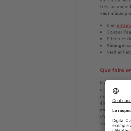
très incommoda
vaut mieux pre
Bien
entret
Couper l’ea
Effectuer d
Vidanger se
Vérifier l’é
Que faire e
Malgré toutes l
cas, le maître-
maximum les dé
électrique. La
couper immédi
d’identifier l'
voisin. Si la f