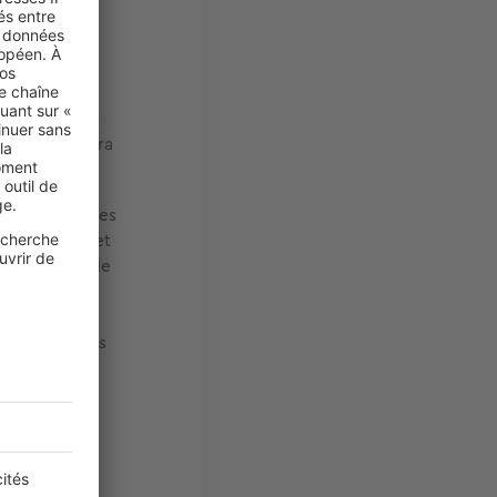
eau, vous
 appeler les
r que les
 celui-ci est
le pour vous.
réparation sera
re. Si vous êtes
 copropriété et
a fuite semble
votre
lement
aviser
 le dégât des
herchez à
ns impactés
pre assurance