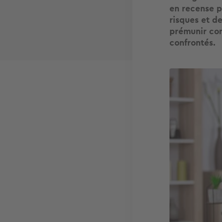
en recense pr
risques et de
prémunir con
confrontés.
Image