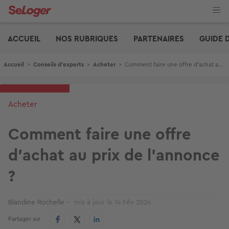
Aller
au
contenu
Edito
principal
ACCUEIL
NOS RUBRIQUES
PARTENAIRES
GUIDE 
Fil d'Ariane
Accueil
>
Conseils d'experts
>
Acheter
>
Comment faire une offre d’achat au prix de l’annonce ?
Acheter
Comment faire une offre
d’achat au prix de l’annonce
?
Blandine Rochelle
mis à jour le
14 Fév 2024
Partager sur