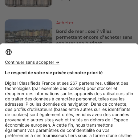
Image
Acheter
Bord de mer : ces 7 villes
permettent encore d'acheter sans
exploser son budget
Image
Acheter
Humidité : ces détails pendant
une visite peuvent vous éviter de
gros travaux
Image
Acheter
Résidence secondaire : le mobil-
home est-il vraiment la bonne
affaire annoncée ?