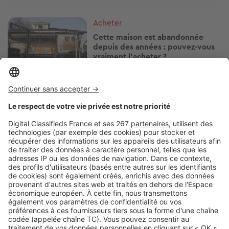
Image
Acheter
Cette maison est abandonnée
depuis des années : pouvez-vous
vraiment l’acheter ?
Image
Acheter
Prix immobiliers : les stations
thermales les plus chères et les
plus abordables
Image
Acheter
Ce dispositif permet d'acheter un
logement jusqu'à 50 % moins cher
: êtes-vous éligible ?