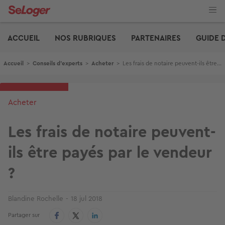
Aller
au
contenu
Edito
principal
ACCUEIL
NOS RUBRIQUES
PARTENAIRES
GUIDE 
Fil d'Ariane
Accueil
>
Conseils d'experts
>
Acheter
>
Les frais de notaire peuvent-ils être payés par le vendeur ?
Acheter
Les frais de notaire peuvent-
ils être payés par le vendeur
?
Blandine Rochelle
18 jul 2018
Partager sur