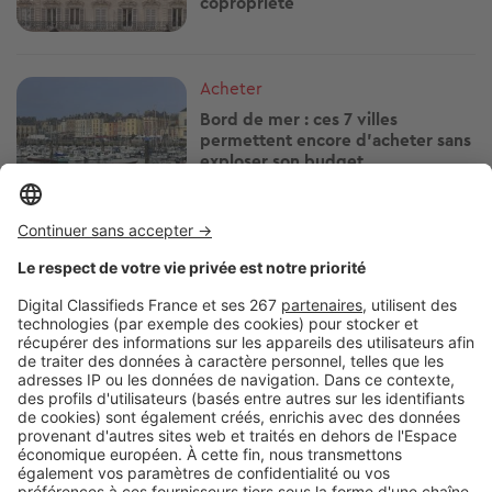
copropriété
Image
Acheter
Bord de mer : ces 7 villes
permettent encore d'acheter sans
exploser son budget
Image
Acheter
Humidité : ces détails pendant
une visite peuvent vous éviter de
gros travaux
Image
Acheter
Résidence secondaire : le mobil-
home est-il vraiment la bonne
affaire annoncée ?