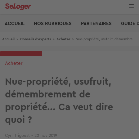
Aller
au
contenu
Edito
principal
ACCUEIL
NOS RUBRIQUES
PARTENAIRES
GUIDE 
Fil d'Ariane
Accueil
>
Conseils d'experts
>
Acheter
>
Nue-propriété, usufruit, démembrement de propriété... Ca veut dire quoi ?
Acheter
Nue-propriété, usufruit,
démembrement de
propriété... Ca veut dire
quoi ?
Cyril Trigoust
20 nov 2019