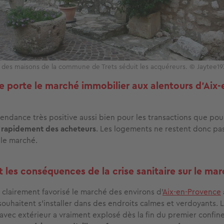
des maisons de la commune de Trets séduit les acquéreurs. © Jaytee19
porte le marché immobilier aux alentours d’Aix-
tendance très positive aussi bien pour les transactions que pour
 rapidement des acheteurs
. Les logements ne restent donc pa
le marché.
 les conséquences de la crise sanitaire sur le mar
 clairement favorisé le marché des environs d’
Aix-en-Provence
souhaitent s’installer dans des endroits calmes et verdoyants.
 avec extérieur a vraiment explosé dès la fin du premier confi