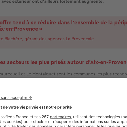
avec extérieur ont d’ailleurs fortement augmenté
.
’offre tend à se réduire dans l’ensemble de la péri
ix-en-Provence »
re Blachère, gérant des agences La Provençale
les secteurs les plus prisés autour d’Aix-en-Proven
eaurecueil et Le Montaiguet sont les communes les plus recherc
imité de la cité aixoise tout en étant dans un environnement ca
sont des critères très recherchés par les acquéreurs depuis la 
On y trouve notamment
de
nombreuses maisons individuelles a
es secteurs avec le plus fort potentiel ?
ix-en-Provence et
Marseille
, la petite bourgade de Fuveau devr