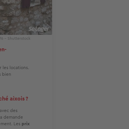
76 – Shutterstock
en-
 les locations.
s bien
ché aixois ?
avec des
 La demande
nement. Les
prix