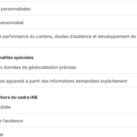
t les perspectives d’évolution du marché immobili
balement à la hausse. Cependant, nous avons une incertitude c
nibles.
L’offre de biens immobiliers se réduit fortement
. Cela p
 hyperbole conjoncturelle du marché.
pour qui projette d'acheter ou d'investir dans votr
lus important est de venir consulter une
agence immobilière
av
t poussée et actualisée
. Sans connaître sa capacité d’emprunt, 
 débuter une recherche pertinente.
s nous présenter rapidement votre agence ?
dée en 1989 comme une structure familiale et compte aujourd’h
rincipalement dans la transaction. Nous avons 20 collaborateurs
mêmes thématiques, le travail dans la loyauté, l’intégrité et le