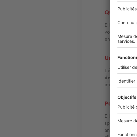
Quelles son
Elles sont glo
volumes dispo
engendrer une
Un conseil 
L’élément le p
de financemen
impossible de
Pouvez-vou
Elle a été fon
spécialisées p
animés par les 