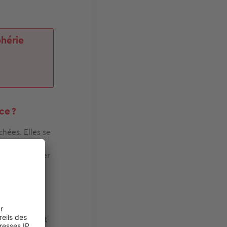
phérie
ce ?
hées. Elles se
lme et
fin du premier
vec piscine.
ait fortement