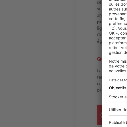
se valoriser c
su conserver t
argument. Le 
près
. La commu
lignes de bus 
Ce sont des at
également d'un
Quel est le
La commerciali
rapide. Évide
cas contraire,
prend approxi
Le
p