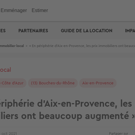
Emménager
Estimer
immobilier
Investir
Outils
Outils
Outils
UES
PARTENAIRES
GUIDE DE LA LOCATION
IMP
ENGIE : déménagez facil
emporaire
e maison
n appartement
de vacances
eurs
 maison
 immobilière
cité d'emprunt
Checklist de l'acheteur
Estimation prix des loyers
Calculez votre prêt � tau
Calculez vos mensualités
Estimation maison
& Commerces
mmobilier local
>
« En périphérie d’Aix-en-Provence, les prix immobiliers ont bea
otre prêt � taux zéro
Défiscalisation
Check-lists location
Dossier Loi Pinel
Estimez vos frais de notai
Estimation appartement
biens vendus
Choisir un agent
Dossier de location
Simulateur de financemen
e : capacité d'emprunt
Votre crédit : comparez le
Propriétaire ? Déposez vo
annonce
local
-Côte d'Azur
(13) Bouches-du-Rhône
Aix-en-Provence
riphérie d’Aix-en-Provence, les 
liers ont beaucoup augmenté 
 oct 2021
Partager sur