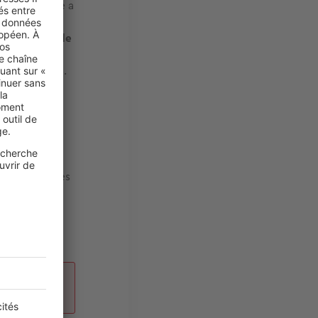
, la commune a
es à cet
à surveiller de
le 7. Deux
x-en-Provence.
e disposent
C’est donc très
timé
. Dans le
e notaire