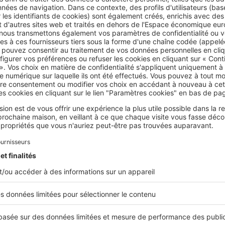
es prochaines années. Malgré un développement très important
oute son authenticité et son charme. Les acheteurs sont sensibl
charmant
petit village du Rousset fait aussi partie des secteurs 
ne est parfaitement desservie par l’autoroute A8 et la nationa
permettent par ailleurs de rejoindre facilement Marseille et Ai
outs considérables pour les acheteurs. Enfin,
Trets
et Belcodèn
 fort potentiel.
 délai de transaction moyen en périphérie aixoise ?
sation d’un bien est
finalisée au bout de 4 semaines environ
. 
mment, cela suppose que le
prix de vente soit correctement es
 cela peut prendre beaucoup plus de temps. La
signature chez l
mativement 3 à 4 mois.
rix au m² à Aix-en-Provence
est de 5 000 €, environ.