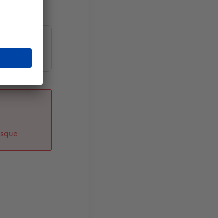
mon bien
asque