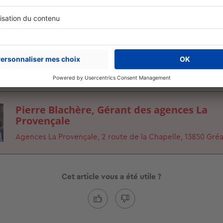
gratuitement votre bien en 2 min
Estimer 
Pierre Blachère, Gérant des agences La
Provençale
Agences La Provençale, 2 route de la Chapelle, 13850 Gré
Cet article vous a été utile ?