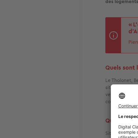
des logements 
« L
d’A
Pier
Quels sont 
Le Tholonet, B
situent à prox
verdoyant. Ce 
confinement. 
Quels sont l
Située entre A