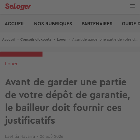
Aller
au
contenu
Edito
principal
ACCUEIL
NOS RUBRIQUES
PARTENAIRES
GUIDE 
Fil d'Ariane
Accueil
>
Conseils d'experts
>
Louer
>
Avant de garder une partie de votre dépôt de garantie, le bailleur doit fournir ces justificatifs
Louer
Avant de garder une partie
de votre dépôt de garantie,
le bailleur doit fournir ces
justificatifs
Laetitia Navarra
06 aoû 2026