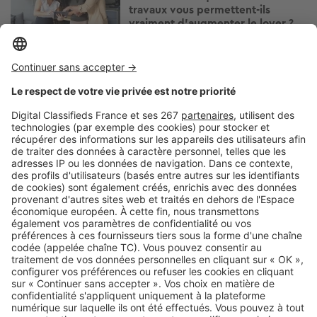
travaux vous permettent-ils
vraiment d’augmenter le loyer ?
Image
Louer
Volet roulant en panne : locataire
ou propriétaire, à qui revient la
facture ?
Image
Louer
Logement social : pourquoi le
système HLM est sous pression