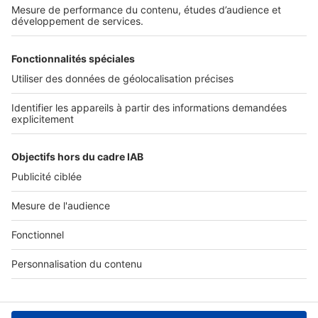
SERVICES PRO
Tous nos services pro
Accès client
Mes annonces sur SeLoger
À DÉCOUVRIR
Annuaire des professionnels
Tout l'immobilier
Toutes les villes
Tous les départements
Toutes les régions
SeLoger © 1992 - 2023
Annonces Immobilières
Paramétrer mes cookies