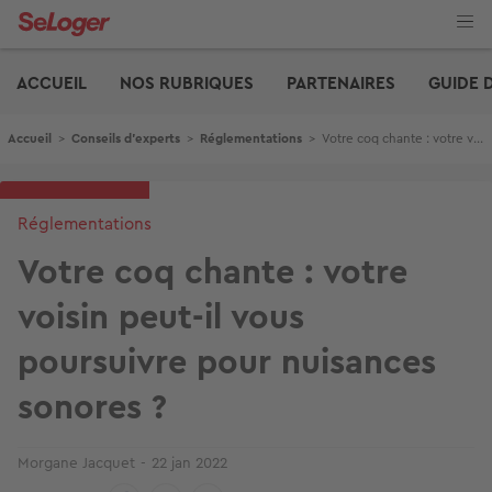
Aller
au
contenu
Edito
principal
ACCUEIL
NOS RUBRIQUES
PARTENAIRES
GUIDE 
Fil d'Ariane
Accueil
>
Conseils d'experts
>
Réglementations
>
Votre coq chante : votre voisin peut-il vous poursuivre pour nuisances sonores ?
Réglementations
Votre coq chante : votre
voisin peut-il vous
poursuivre pour nuisances
sonores ?
Morgane Jacquet
22 jan 2022