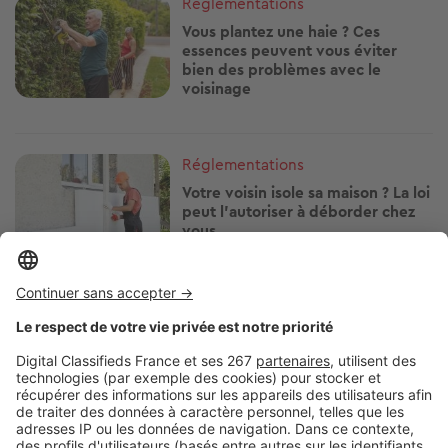
Image
Réglementations
Vous plantez une haie ? Ces
essences peuvent vous éviter
bien des problèmes avec le
voisinage
Image
Réglementations
Votre voisin isole sa maison ? La loi
peut l'autoriser à déborder chez
vous
Image
Réglementations
Télétravailler depuis votre
location de vacances : ce que vous
avez le droit de faire