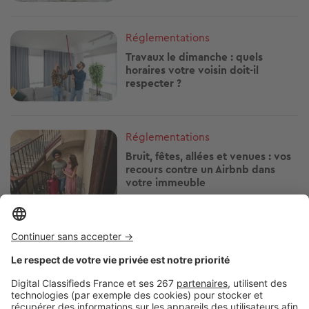
Image
Réglementations
Travaux le dimanche : quels
horaires votre voisin doit-il
respecter ?
Image
Réglementations
Bruit, fêtes, allées et venues : vos
recours contre un Airbnb dans
votre immeuble
Image
Réglementations
Arrosage, piscine, lavage de
voiture : quelles restrictions d'eau
près de chez vous ?