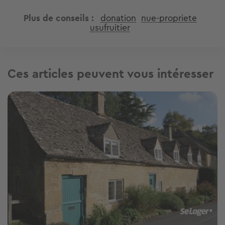
Plus de conseils
donation
nue-propriete
usufruitier
Ces articles peuvent vous intéresser
Image