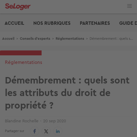
Aller
au
contenu
Edito
principal
ACCUEIL
NOS RUBRIQUES
PARTENAIRES
GUIDE 
Fil d'Ariane
Accueil
>
Conseils d'experts
>
Réglementations
>
Démembrement : quels sont les attributs du droit de propriété ?
Réglementations
Démembrement : quels sont
les attributs du droit de
propriété ?
Blandine Rochelle
20 sep 2020
Partager sur