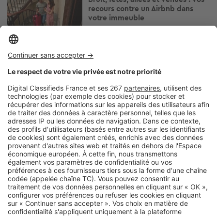
recours contre un Airbnb dans
votre immeuble
Image
Réglementations
Arrosage, piscine, lavage de
voiture : quelles restrictions d'eau
près de chez vous ?
Image
Réglementations
Vous plantez une haie ? Ces
essences peuvent vous éviter
bien des problèmes avec le
voisinage