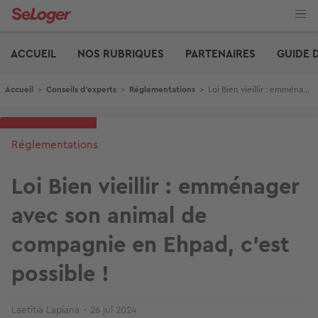
Aller
au
contenu
Edito
principal
ACCUEIL
NOS RUBRIQUES
PARTENAIRES
GUIDE 
Fil d'Ariane
Accueil
>
Conseils d'experts
>
Réglementations
>
Loi Bien vieillir : emménager avec son animal de compagnie en Ehpad, c'est possible !
Réglementations
Loi Bien vieillir : emménager
avec son animal de
compagnie en Ehpad, c'est
possible !
Laetitia Lapiana
26 jul 2024