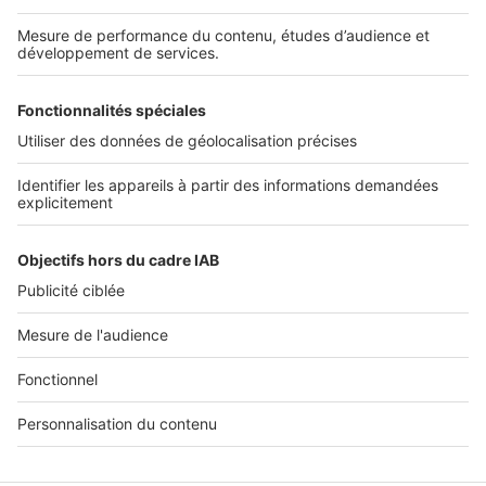
SERVICES PRO
Tous nos services pro
Accès client
Mes annonces sur SeLoger
À DÉCOUVRIR
Annuaire des professionnels
Tout l'immobilier
Toutes les villes
Tous les départements
Toutes les régions
SeLoger © 1992 - 2023
Annonces Immobilières
Paramétrer mes cookies