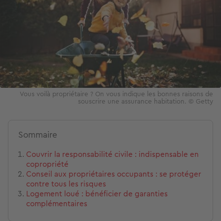
Vous voilà propriétaire ? On vous indique les bonnes raisons de
souscrire une assurance habitation. © Getty
Sommaire
Couvrir la responsabilité civile : indispensable en
copropriété
Conseil aux propriétaires occupants : se protéger
contre tous les risques
Logement loué : bénéficier de garanties
complémentaires