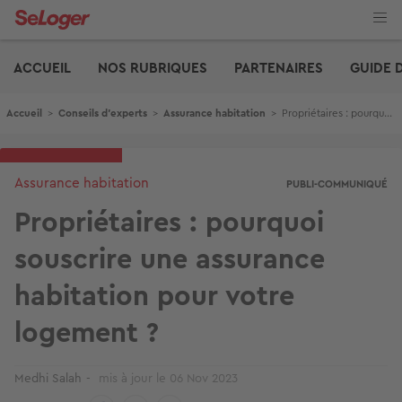
Aller
au
contenu
Edito
principal
ACCUEIL
NOS RUBRIQUES
PARTENAIRES
GUIDE 
Fil d'Ariane
Accueil
>
Conseils d'experts
>
Assurance habitation
>
Propriétaires : pourquoi souscrire une assurance habitation pour votre logement ?
Assurance habitation
PUBLI-COMMUNIQUÉ
Propriétaires : pourquoi
souscrire une assurance
habitation pour votre
logement ?
Medhi Salah
mis à jour le
06 Nov 2023