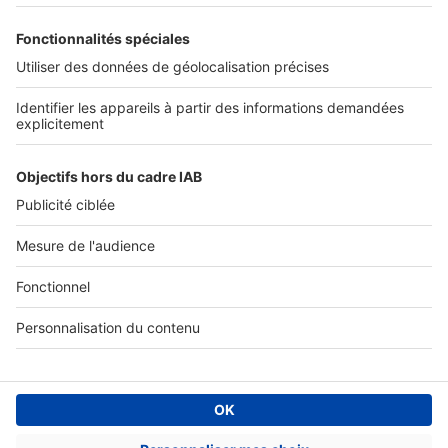
SERVICES PRO
Tous nos services pro
Accès client
Mes annonces sur SeLoger
À DÉCOUVRIR
Annuaire des professionnels
Tout l'immobilier
Toutes les villes
Tous les départements
Toutes les régions
SeLoger © 1992 - 2023
Annonces Immobilières
Paramétrer mes cookies
Conditions Générales d'Utilisation
Politique Générale de Protection des Données