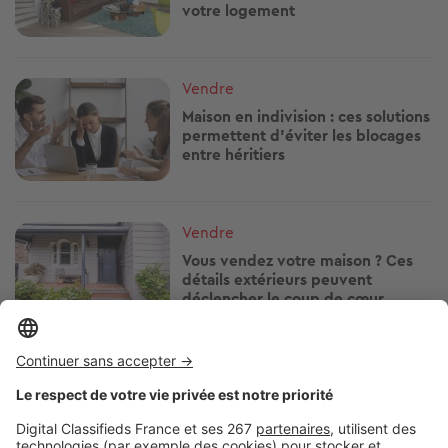
votre logement
Image
Vendre
Maison en indivision : ces solutions
permettent d'éviter les blocages
entre héritiers
Image
Vendre
Vous vendez votre maison ? Ces
détails extérieurs peuvent
déclencher le coup de cœur
Image
Vendre
Comment vendre un bien en
indivision ?