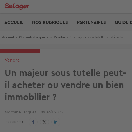
Aller
au
contenu
Edito
principal
ACCUEIL
NOS RUBRIQUES
PARTENAIRES
GUIDE 
Fil d'Ariane
Accueil
>
Conseils d'experts
>
Vendre
>
Un majeur sous tutelle peut-il acheter ou vendre un bien immobilier ?
Vendre
Un majeur sous tutelle peut-
il acheter ou vendre un bien
immobilier ?
Morgane Jacquet
09 aoû 2023
Partager sur